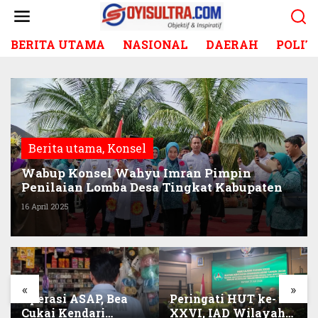
L
e
w
BERITA UTAMA
NASIONAL
DAERAH
POLIT
a
t
i
k
e
k
o
Berita utama
,
Konsel
n
t
Wabup Konsel Wahyu Imran Pimpin
e
Penilaian Lomba Desa Tingkat Kabupaten
n
16 April 2025
«
»
Operasi ASAP, Bea
Peringati HUT ke-
Cukai Kendari
XXVI, IAD Wilayah