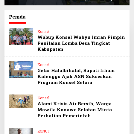
Selamatkan
Sultra Beri Santunan
Keuangan Negara
Anak Pegawai
Miliaran Rupiah
Berprestasi
Pemda
Melalui Penindakan
Barang Kena Cukai
Konsel
Ilegal
Wabup Konsel Wahyu Imran Pimpin
Penilaian Lomba Desa Tingkat
Kabupaten
Konsel
Gelar Halalbihalal, Bupati Irham
Kalenggo Ajak ASN Sukseskan
Program Konsel Setara
Konsel
Alami Krisis Air Bersih, Warga
Mowila Konawe Selatan Minta
Perhatian Pemerintah
KONUT