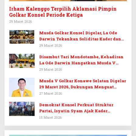
Irham Kalenggo Terpilih Aklamasi Pimpin
Golkar Konsel Periode Ketiga
29 Maret 2026
Musda Golkar Konsel Digelar, La Ode
Darwin Tekankan Soliditas Kader dan
Target 14 Kursi DPRD Konawe Selatan
29 Maret 2026
Disambut Tari Mondotambe, Kehadiran
La Ode Darwin Hangatkan Musda V
Golkar Konsel
29 Maret 2026
Musda V Golkar Konawe Selatan Digelar
29 Maret 2026, Dukungan Menguat
untuk Irham Kalenggo
27 Maret 2026
Demokrat Konsel Perkuat Struktur
Partai, Isyatin Syam Ajak Kader
Kembalikan Kejayaan
15 Maret 2026