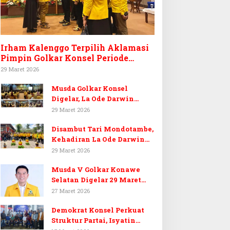
Irham Kalenggo Terpilih Aklamasi
Pimpin Golkar Konsel Periode
Ketiga
29 Maret 2026
Musda Golkar Konsel
Digelar, La Ode Darwin
Tekankan Soliditas Kader
29 Maret 2026
dan Target 14 Kursi DPRD
Disambut Tari Mondotambe,
Konawe Selatan
Kehadiran La Ode Darwin
Hangatkan Musda V Golkar
29 Maret 2026
Konsel
Musda V Golkar Konawe
Selatan Digelar 29 Maret
2026, Dukungan Menguat
27 Maret 2026
untuk Irham Kalenggo
Demokrat Konsel Perkuat
Struktur Partai, Isyatin