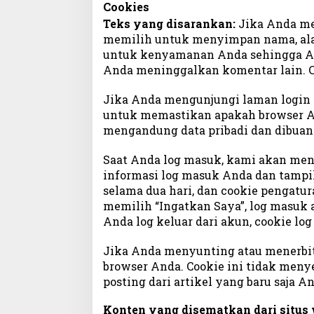
M
Cookies
Teks yang disarankan:
Jika Anda me
memilih untuk menyimpan nama, alam
untuk kenyamanan Anda sehingga And
Anda meninggalkan komentar lain. Co
Jika Anda mengunjungi laman login
untuk memastikan apakah browser An
mengandung data pribadi dan dibuan
Saat Anda log masuk, kami akan me
informasi log masuk Anda dan tampil
selama dua hari, dan cookie pengatu
memilih “Ingatkan Saya”, log masuk 
Anda log keluar dari akun, cookie lo
Jika Anda menyunting atau menerbit
browser Anda. Cookie ini tidak meny
posting dari artikel yang baru saja A
Konten yang disematkan dari situs 