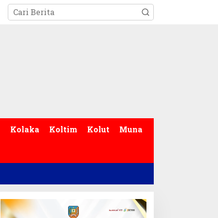
p
Kolaka
Koltim
Kolut
Muna