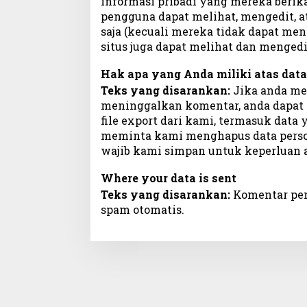
informasi pribadi yang mereka beri
pengguna dapat melihat, mengedit, 
saja (kecuali mereka tidak dapat m
situs juga dapat melihat dan mengedi
Hak apa yang Anda miliki atas dat
Teks yang disarankan:
Jika anda mem
meninggalkan komentar, anda dapat
file export dari kami, termasuk data
meminta kami menghapus data person
wajib kami simpan untuk keperluan 
Where your data is sent
Teks yang disarankan:
Komentar pen
spam otomatis.