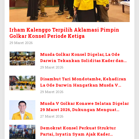
Irham Kalenggo Terpilih Aklamasi Pimpin
Golkar Konsel Periode Ketiga
29 Maret 2026
Musda Golkar Konsel Digelar, La Ode
Darwin Tekankan Soliditas Kader dan
Target 14 Kursi DPRD Konawe Selatan
29 Maret 2026
Disambut Tari Mondotambe, Kehadiran
La Ode Darwin Hangatkan Musda V
Golkar Konsel
29 Maret 2026
Musda V Golkar Konawe Selatan Digelar
29 Maret 2026, Dukungan Menguat
untuk Irham Kalenggo
27 Maret 2026
Demokrat Konsel Perkuat Struktur
Partai, Isyatin Syam Ajak Kader