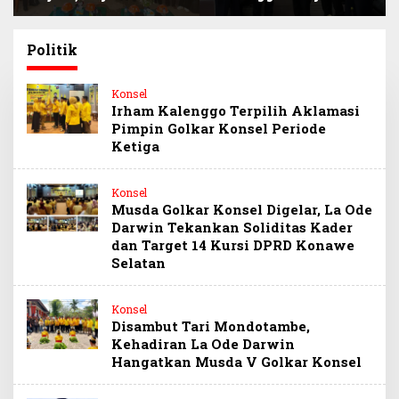
Siap Kawal Program
Narlian Jadi Plh
BSPS Pembangunan
Sekda Konsel
500 Unit Rumah
Gantikan Ichsan
Politik
Porosi
Konsel
Irham Kalenggo Terpilih Aklamasi
Pimpin Golkar Konsel Periode
Ketiga
Konsel
Musda Golkar Konsel Digelar, La Ode
Darwin Tekankan Soliditas Kader
dan Target 14 Kursi DPRD Konawe
Selatan
Konsel
Disambut Tari Mondotambe,
Kehadiran La Ode Darwin
Hangatkan Musda V Golkar Konsel