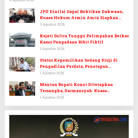
JPU Dinilai Gagal Buktikan Dakwaan,
Kuasa Hukum Armin Amin Siapkan
Pledoi dan Minta Putusan Bebas
3 Agustus 2026
Kejati Sultra Tunggu Pelimpahan Berkas
Kasus Pengadaan Bibit Fiktif
2 Agustus 2026
Status Kepemilikan Sedang Diuji di
Pengadilan Perdata, Penetapan
Tersangka Dr. Ruksamin Dinilai
1 Agustus 2026
Prematur
Mantan Bupati Konut Ditetapkan
Tersangka, Darmansyah: Kuasa
Hukumnya Diduga Kebingungan
1 Agustus 2026