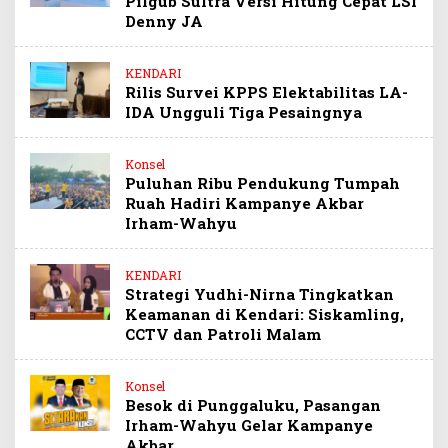
Pilgub Sultra Versi Hitung Cepat LSI
Denny JA
KENDARI
Rilis Survei KPPS Elektabilitas LA-
IDA Ungguli Tiga Pesaingnya
Konsel
Puluhan Ribu Pendukung Tumpah
Ruah Hadiri Kampanye Akbar
Irham-Wahyu
KENDARI
Strategi Yudhi-Nirna Tingkatkan
Keamanan di Kendari: Siskamling,
CCTV dan Patroli Malam
Konsel
Besok di Punggaluku, Pasangan
Irham-Wahyu Gelar Kampanye
Akbar