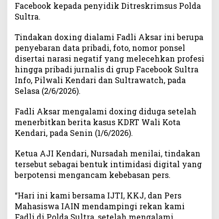
Facebook kepada penyidik Ditreskrimsus Polda
e
Sultra.
s
m
Tindakan doxing dialami Fadli Aksar ini berupa
i
penyebaran data pribadi, foto, nomor ponsel
D
disertai narasi negatif yang melecehkan profesi
i
l
hingga pribadi jurnalis di grup Facebook Sultra
a
Info, Pilwali Kendari dan Sultrawatch, pada
p
Selasa (2/6/2026).
o
r
Fadli Aksar mengalami doxing diduga setelah
k
menerbitkan berita kasus KDRT Wali Kota
a
Kendari, pada Senin (1/6/2026).
n
k
Ketua AJI Kendari, Nursadah menilai, tindakan
e
tersebut sebagai bentuk intimidasi digital yang
P
berpotensi mengancam kebebasan pers.
o
l
“Hari ini kami bersama IJTI, KKJ, dan Pers
d
a
Mahasiswa IAIN mendampingi rekan kami
S
Fadli di Polda Sultra, setelah mengalami