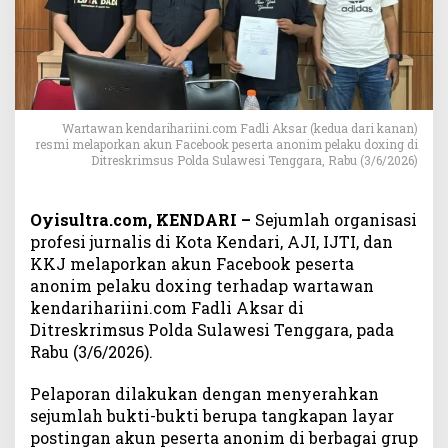
a
w
a
n
K
e
n
Wartawan kendarihariini.com Fadli Aksar (kedua dari kanan)
resmi melaporkan akun Facebook peserta anonim pelaku doxing di
d
Ditreskrimsus Polda Sulawesi Tenggara, Rabu (3/6/2026)
a
r
i
Oyisultra.com, KENDARI –
Sejumlah organisasi
h
profesi jurnalis di Kota Kendari, AJI, IJTI, dan
a
KKJ melaporkan akun Facebook peserta
r
anonim pelaku doxing terhadap wartawan
i
kendarihariini.com Fadli Aksar di
i
n
Ditreskrimsus Polda Sulawesi Tenggara, pada
i
Rabu (3/6/2026).
.
c
Pelaporan dilakukan dengan menyerahkan
o
sejumlah bukti-bukti berupa tangkapan layar
m
postingan akun peserta anonim di berbagai grup
R