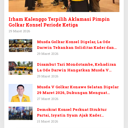
Irham Kalenggo Terpilih Aklamasi Pimpin
Golkar Konsel Periode Ketiga
29 Maret 2026
Musda Golkar Konsel Digelar, La Ode
Darwin Tekankan Soliditas Kader dan
Target 14 Kursi DPRD Konawe Selatan
29 Maret 2026
Disambut Tari Mondotambe, Kehadiran
La Ode Darwin Hangatkan Musda V
Golkar Konsel
29 Maret 2026
Musda V Golkar Konawe Selatan Digelar
29 Maret 2026, Dukungan Menguat
untuk Irham Kalenggo
27 Maret 2026
Demokrat Konsel Perkuat Struktur
Partai, Isyatin Syam Ajak Kader
Kembalikan Kejayaan
15 Maret 2026