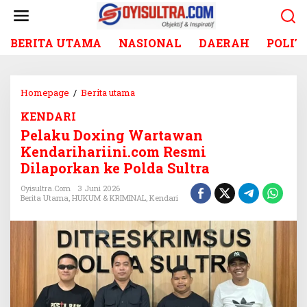
L
e
w
BERITA UTAMA
NASIONAL
DAERAH
POLIT
a
t
i
k
Homepage
/
Berita utama
P
e
e
k
KENDARI
l
o
Pelaku Doxing Wartawan
a
n
k
Kendarihariini.com Resmi
t
u
Dilaporkan ke Polda Sultra
e
D
n
o
Oyisultra.com
3 Juni 2026
Berita Utama
,
HUKUM & KRIMINAL
,
Kendari
x
i
n
g
W
a
r
t