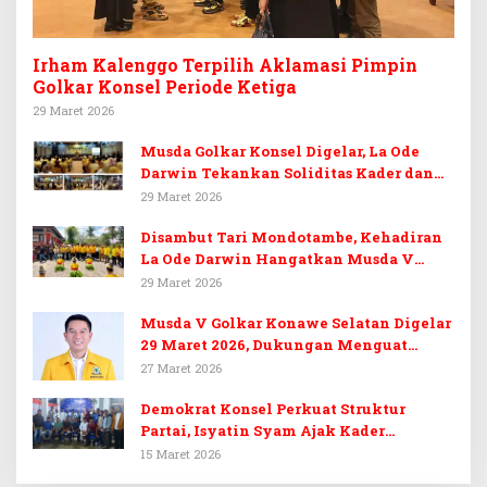
Irham Kalenggo Terpilih Aklamasi Pimpin
Golkar Konsel Periode Ketiga
29 Maret 2026
Musda Golkar Konsel Digelar, La Ode
Darwin Tekankan Soliditas Kader dan
Target 14 Kursi DPRD Konawe Selatan
29 Maret 2026
Disambut Tari Mondotambe, Kehadiran
La Ode Darwin Hangatkan Musda V
Golkar Konsel
29 Maret 2026
Musda V Golkar Konawe Selatan Digelar
29 Maret 2026, Dukungan Menguat
untuk Irham Kalenggo
27 Maret 2026
Demokrat Konsel Perkuat Struktur
Partai, Isyatin Syam Ajak Kader
Kembalikan Kejayaan
15 Maret 2026