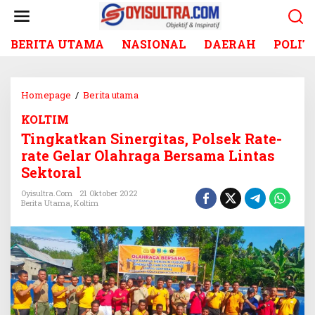
L
e
w
BERITA UTAMA
NASIONAL
DAERAH
POLIT
a
t
i
k
Homepage
/
Berita utama
T
e
i
k
KOLTIM
n
o
Tingkatkan Sinergitas, Polsek Rate-
g
n
k
rate Gelar Olahraga Bersama Lintas
t
a
Sektoral
e
t
n
k
Oyisultra.com
21 Oktober 2022
Berita Utama
,
Koltim
a
n
S
i
n
e
r
g