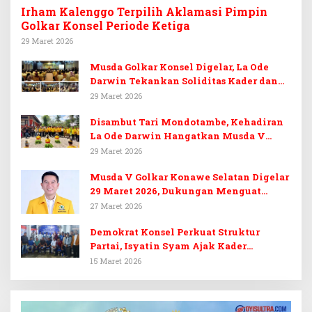
Irham Kalenggo Terpilih Aklamasi Pimpin
Golkar Konsel Periode Ketiga
29 Maret 2026
Musda Golkar Konsel Digelar, La Ode
Darwin Tekankan Soliditas Kader dan
Target 14 Kursi DPRD Konawe Selatan
29 Maret 2026
Disambut Tari Mondotambe, Kehadiran
La Ode Darwin Hangatkan Musda V
Golkar Konsel
29 Maret 2026
Musda V Golkar Konawe Selatan Digelar
29 Maret 2026, Dukungan Menguat
untuk Irham Kalenggo
27 Maret 2026
Demokrat Konsel Perkuat Struktur
Partai, Isyatin Syam Ajak Kader
Kembalikan Kejayaan
15 Maret 2026