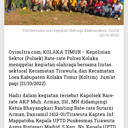
i
t
a
s
,
P
Foto bersama usai kegiatan olahraga dilaksanakan. Jum'at
(21/10/2022)
o
l
s
Oyisultra.com, KOLAKA TIMUR – Kepolisian
e
Sektor (Polsek) Rate-rate Polres Kolaka
k
menggelar kegiatan olahraga bersama lintas
R
sektoral Kecamatan Tirawuta, dan Kecamatan
a
t
Loea Kabupaten Kolaka Timur (Koltim). Jum’at
e
pagi (21/10/2022).
-
r
Hadir dalam kegiatan tersebut Kapolsek Rare-
a
rate AKP Muh. Arman, SH., MH didampingi
t
Ketua Bhayangkari Ranting Rate-rate Sutarni
e
Arman, Danramil 1412-01/Tirawuta Kapten Inf.
G
Mappatoba, Kepala UPTD Puskesmas Tirawuta
e
Asma Ristasari Madjid, S.Kep., Ns, Kepala UPTD
l