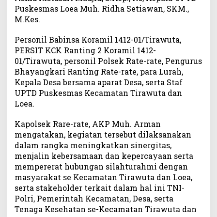
Puskesmas Loea Muh. Ridha Setiawan, SKM.,
a
M.Kes.
r
O
l
Personil Babinsa Koramil 1412-01/Tirawuta,
a
PERSIT KCK Ranting 2 Koramil 1412-
h
01/Tirawuta, personil Polsek Rate-rate, Pengurus
r
Bhayangkari Ranting Rate-rate, para Lurah,
a
Kepala Desa bersama aparat Desa, serta Staf
g
UPTD Puskesmas Kecamatan Tirawuta dan
a
Loea.
B
e
Kapolsek Rare-rate, AKP Muh. Arman
r
mengatakan, kegiatan tersebut dilaksanakan
s
dalam rangka meningkatkan sinergitas,
a
m
menjalin kebersamaan dan kepercayaan serta
a
mempererat hubungan silahturahmi dengan
L
masyarakat se Kecamatan Tirawuta dan Loea,
i
serta stakeholder terkait dalam hal ini TNI-
n
Polri, Pemerintah Kecamatan, Desa, serta
t
Tenaga Kesehatan se-Kecamatan Tirawuta dan
a