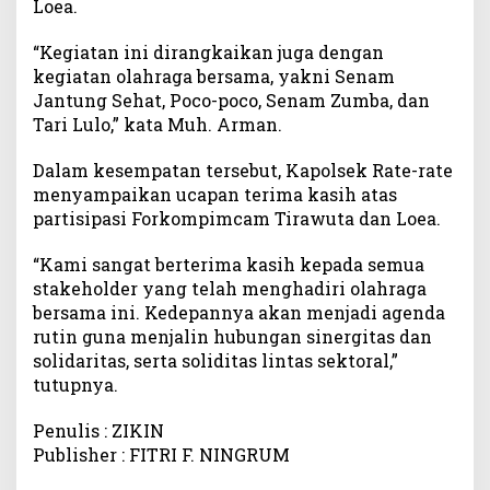
Loea.
s
S
“Kegiatan ini dirangkaikan juga dengan
e
kegiatan olahraga bersama, yakni Senam
k
Jantung Sehat, Poco-poco, Senam Zumba, dan
t
o
Tari Lulo,” kata Muh. Arman.
r
a
Dalam kesempatan tersebut, Kapolsek Rate-rate
l
menyampaikan ucapan terima kasih atas
partisipasi Forkompimcam Tirawuta dan Loea.
“Kami sangat berterima kasih kepada semua
stakeholder yang telah menghadiri olahraga
bersama ini. Kedepannya akan menjadi agenda
rutin guna menjalin hubungan sinergitas dan
solidaritas, serta soliditas lintas sektoral,”
tutupnya.
Penulis : ZIKIN
Publisher : FITRI F. NINGRUM