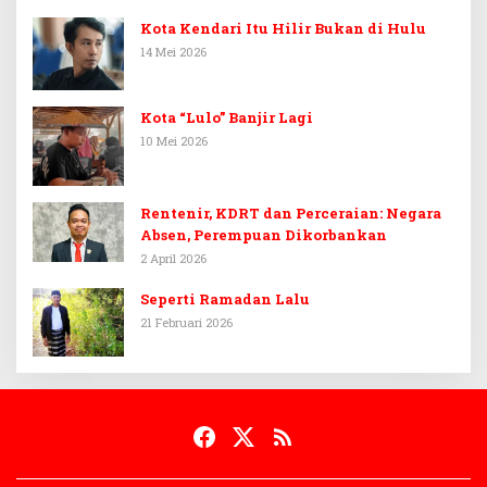
Kota Kendari Itu Hilir Bukan di Hulu
14 Mei 2026
Kota “Lulo” Banjir Lagi
10 Mei 2026
Rentenir, KDRT dan Perceraian: Negara
Absen, Perempuan Dikorbankan
2 April 2026
Seperti Ramadan Lalu
21 Februari 2026