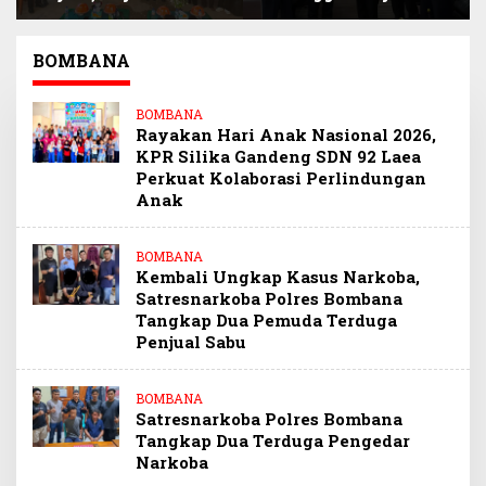
Siap Kawal Program
Narlian Jadi Plh
BSPS Pembangunan
Sekda Konsel
500 Unit Rumah
Gantikan Ichsan
BOMBANA
Porosi
BOMBANA
Rayakan Hari Anak Nasional 2026,
KPR Silika Gandeng SDN 92 Laea
Perkuat Kolaborasi Perlindungan
Anak
BOMBANA
Kembali Ungkap Kasus Narkoba,
Satresnarkoba Polres Bombana
Tangkap Dua Pemuda Terduga
Penjual Sabu
BOMBANA
Satresnarkoba Polres Bombana
Tangkap Dua Terduga Pengedar
Narkoba