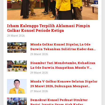
Irham Kalenggo Terpilih Aklamasi Pimpin
Golkar Konsel Periode Ketiga
29 Maret 2026
Musda Golkar Konsel Digelar, La Ode
Darwin Tekankan Soliditas Kader dan
Target 14 Kursi DPRD Konawe Selatan
29 Maret 2026
Disambut Tari Mondotambe, Kehadiran
La Ode Darwin Hangatkan Musda V
Golkar Konsel
29 Maret 2026
Musda V Golkar Konawe Selatan Digelar
29 Maret 2026, Dukungan Menguat
untuk Irham Kalenggo
27 Maret 2026
Demokrat Konsel Perkuat Struktur
Partai, Isyatin Syam Ajak Kader