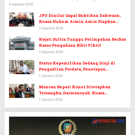
Tinanggea Ditangkap
4 Agustus 2026
JPU Dinilai Gagal Buktikan Dakwaan,
Kuasa Hukum Armin Amin Siapkan
Pledoi dan Minta Putusan Bebas
3 Agustus 2026
Kejati Sultra Tunggu Pelimpahan Berkas
Kasus Pengadaan Bibit Fiktif
2 Agustus 2026
Status Kepemilikan Sedang Diuji di
Pengadilan Perdata, Penetapan
Tersangka Dr. Ruksamin Dinilai
1 Agustus 2026
Prematur
Mantan Bupati Konut Ditetapkan
Tersangka, Darmansyah: Kuasa
Hukumnya Diduga Kebingungan
1 Agustus 2026