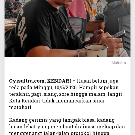
L
a
g
i
Mahidin
Oyisultra.com, KENDARI –
Hujan belum juga
reda pada Minggu, 10/5/2026. Hampir sepekan
terakhir, pagi, siang, sore hingga malam, langit
Kota Kendari tidak memancarkan sinar
matahari.
Kadang gerimis yang tampak biasa, kadang
hujan lebat yang membuat drainase meluap dan
menggenangi jalan-jalan protokol hingga