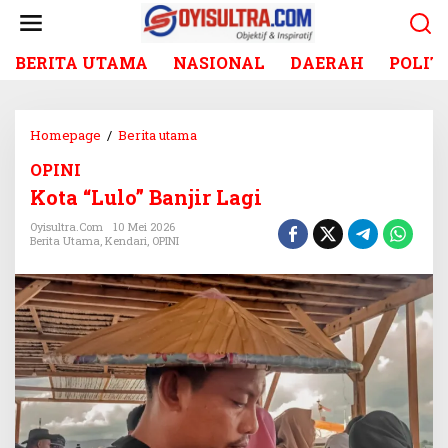
L
e
w
BERITA UTAMA
NASIONAL
DAERAH
POLIT
a
t
i
k
Homepage
/
Berita utama
K
e
o
k
OPINI
t
o
Kota “Lulo” Banjir Lagi
a
n
“
t
Oyisultra.com
10 Mei 2026
L
Berita Utama
,
Kendari
,
OPINI
e
u
n
l
o
”
B
a
n
j
i
r