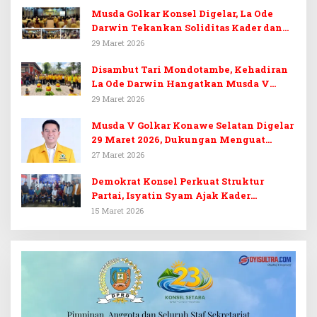
Musda Golkar Konsel Digelar, La Ode
Darwin Tekankan Soliditas Kader dan
Target 14 Kursi DPRD Konawe Selatan
29 Maret 2026
Disambut Tari Mondotambe, Kehadiran
La Ode Darwin Hangatkan Musda V
Golkar Konsel
29 Maret 2026
Musda V Golkar Konawe Selatan Digelar
29 Maret 2026, Dukungan Menguat
untuk Irham Kalenggo
27 Maret 2026
Demokrat Konsel Perkuat Struktur
Partai, Isyatin Syam Ajak Kader
Kembalikan Kejayaan
15 Maret 2026