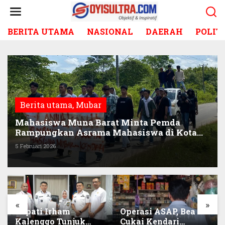
L
e
w
BERITA UTAMA
NASIONAL
DAERAH
POLIT
a
t
i
k
e
k
o
Berita utama
,
Mubar
n
t
Mahasiswa Muna Barat Minta Pemda
e
Rampungkan Asrama Mahasiswa di Kota
n
Kendari
5 Februari 2026
«
»
Operasi ASAP, Bea
Peringati HUT ke-
Cukai Kendari
XXVI, IAD Wilayah