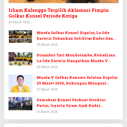
Irham Kalenggo Terpilih Aklamasi Pimpin
Golkar Konsel Periode Ketiga
29 Maret 2026
Musda Golkar Konsel Digelar, La Ode
Darwin Tekankan Soliditas Kader dan
Target 14 Kursi DPRD Konawe Selatan
29 Maret 2026
Disambut Tari Mondotambe, Kehadiran
La Ode Darwin Hangatkan Musda V
Golkar Konsel
29 Maret 2026
Musda V Golkar Konawe Selatan Digelar
29 Maret 2026, Dukungan Menguat
untuk Irham Kalenggo
27 Maret 2026
Demokrat Konsel Perkuat Struktur
Partai, Isyatin Syam Ajak Kader
Kembalikan Kejayaan
15 Maret 2026