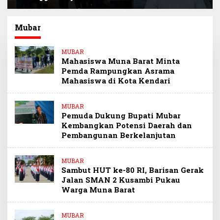
Selamatkan
Sultra Beri Santunan
Keuangan Negara
Anak Pegawai
Miliaran Rupiah
Berprestasi
Mubar
Melalui Penindakan
Barang Kena Cukai
MUBAR
Ilegal
Mahasiswa Muna Barat Minta
Pemda Rampungkan Asrama
Mahasiswa di Kota Kendari
MUBAR
Pemuda Dukung Bupati Mubar
Kembangkan Potensi Daerah dan
Pembangunan Berkelanjutan
MUBAR
Sambut HUT ke-80 RI, Barisan Gerak
Jalan SMAN 2 Kusambi Pukau
Warga Muna Barat
MUBAR