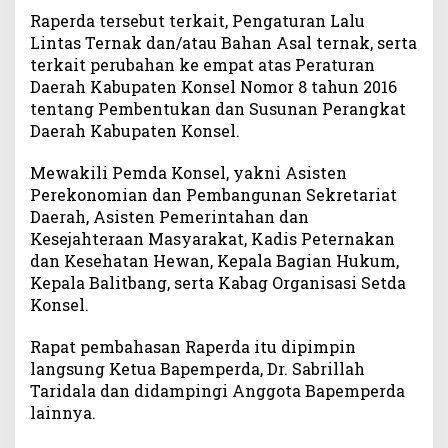
Raperda tersebut terkait, Pengaturan Lalu
r
u
Lintas Ternak dan/atau Bahan Asal ternak, serta
b
terkait perubahan ke empat atas Peraturan
a
Daerah Kabupaten Konsel Nomor 8 tahun 2016
h
tentang Pembentukan dan Susunan Perangkat
a
Daerah Kabupaten Konsel.
n
N
Mewakili Pemda Konsel, yakni Asisten
a
Perekonomian dan Pembangunan Sekretariat
m
Daerah, Asisten Pemerintahan dan
a
Kesejahteraan Masyarakat, Kadis Peternakan
B
dan Kesehatan Hewan, Kepala Bagian Hukum,
a
d
Kepala Balitbang, serta Kabag Organisasi Setda
a
Konsel.
n
R
Rapat pembahasan Raperda itu dipimpin
i
langsung Ketua Bapemperda, Dr. Sabrillah
s
Taridala dan didampingi Anggota Bapemperda
e
lainnya.
t
d