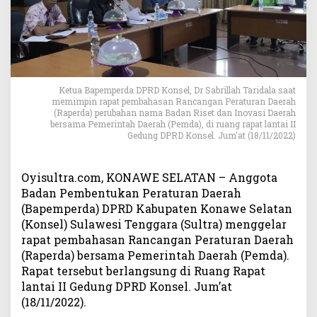
n
s
e
l
B
e
r
Ketua Bapemperda DPRD Konsel, Dr Sabrillah Taridala saat
memimpin rapat pembahasan Rancangan Peraturan Daerah
s
(Raperda) perubahan nama Badan Riset dan Inovasi Daerah
a
bersama Pemerintah Daerah (Pemda), di ruang rapat lantai II
m
Gedung DPRD Konsel. Jum'at (18/11/2022)
a
P
e
Oyisultra.com, KONAWE SELATAN – Anggota
m
Badan Pembentukan Peraturan Daerah
d
(Bapemperda) DPRD Kabupaten Konawe Selatan
a
(Konsel) Sulawesi Tenggara (Sultra) menggelar
B
rapat pembahasan Rancangan Peraturan Daerah
a
(Raperda) bersama Pemerintah Daerah (Pemda).
h
Rapat tersebut berlangsung di Ruang Rapat
a
lantai II Gedung DPRD Konsel. Jum’at
s
(18/11/2022).
P
e