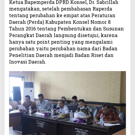
Ketua Bapemperda DPRD Konsel, Dr. Sabrillah
a
mengatakan, setelah pembahasan Raperda
n
tentang perubahan ke empat atas Peraturan
I
Daerah (Perda) Kabupaten Konsel Nomor 8
n
o
Tahun 2016 tentang Pembentukan dan Susunan
v
Perangkat Daerah langsung disetujui, karena
a
hanya satu point penting yang mengalami
s
perubahan yaitu perubahan nama dari Badan
i
Penelitian Daerah menjadi Badan Riset dan
D
Inovasi Daerah.
a
e
r
a
h