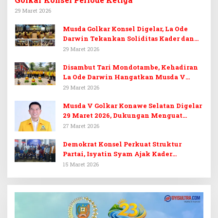
29 Maret 2026
Musda Golkar Konsel Digelar, La Ode
Darwin Tekankan Soliditas Kader dan
Target 14 Kursi DPRD Konawe Selatan
29 Maret 2026
Disambut Tari Mondotambe, Kehadiran
La Ode Darwin Hangatkan Musda V
Golkar Konsel
29 Maret 2026
Musda V Golkar Konawe Selatan Digelar
29 Maret 2026, Dukungan Menguat
untuk Irham Kalenggo
27 Maret 2026
Demokrat Konsel Perkuat Struktur
Partai, Isyatin Syam Ajak Kader
Kembalikan Kejayaan
15 Maret 2026