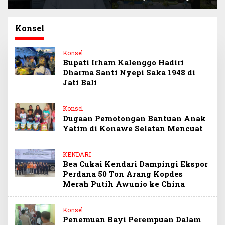
Sultra Beri Santunan
Paris, Minta Hormati
Anak Pegawai
Martabat Wartawan
Berprestasi
dan Kemerdekaan
Konsel
Pers
Konsel
Bupati Irham Kalenggo Hadiri
Dharma Santi Nyepi Saka 1948 di
Jati Bali
Konsel
Dugaan Pemotongan Bantuan Anak
Yatim di Konawe Selatan Mencuat
KENDARI
Bea Cukai Kendari Dampingi Ekspor
Perdana 50 Ton Arang Kopdes
Merah Putih Awunio ke China
Konsel
Penemuan Bayi Perempuan Dalam