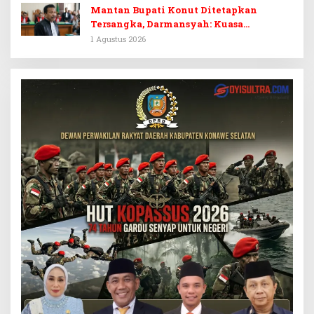
Mantan Bupati Konut Ditetapkan
Tersangka, Darmansyah: Kuasa
Hukumnya Diduga Kebingungan
1 Agustus 2026