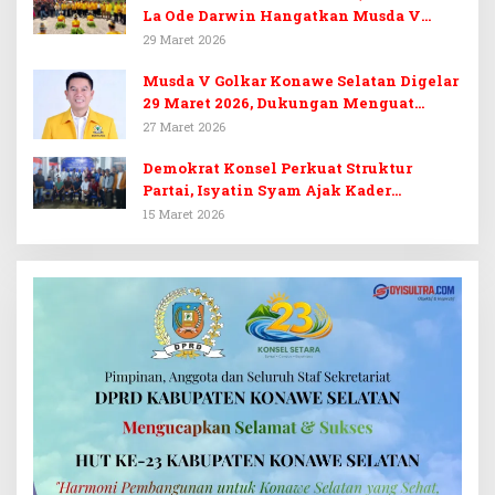
La Ode Darwin Hangatkan Musda V
Golkar Konsel
29 Maret 2026
Musda V Golkar Konawe Selatan Digelar
29 Maret 2026, Dukungan Menguat
untuk Irham Kalenggo
27 Maret 2026
Demokrat Konsel Perkuat Struktur
Partai, Isyatin Syam Ajak Kader
Kembalikan Kejayaan
15 Maret 2026