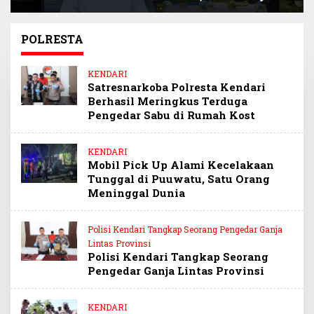
Selamatkan
Sultra Beri Santunan
Keuangan Negara
Anak Pegawai
Miliaran Rupiah
Berprestasi
POLRESTA
Melalui Penindakan
Barang Kena Cukai
KENDARI
Ilegal
Satresnarkoba Polresta Kendari
Berhasil Meringkus Terduga
Pengedar Sabu di Rumah Kost
KENDARI
Mobil Pick Up Alami Kecelakaan
Tunggal di Puuwatu, Satu Orang
Meninggal Dunia
Polisi Kendari Tangkap Seorang Pengedar Ganja
Lintas Provinsi
Polisi Kendari Tangkap Seorang
Pengedar Ganja Lintas Provinsi
KENDARI