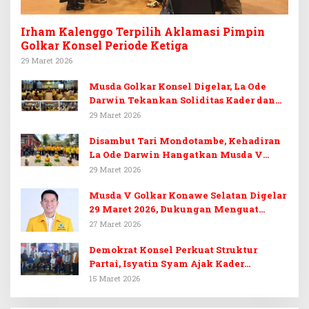
Irham Kalenggo Terpilih Aklamasi Pimpin
Golkar Konsel Periode Ketiga
29 Maret 2026
Musda Golkar Konsel Digelar, La Ode
Darwin Tekankan Soliditas Kader dan
Target 14 Kursi DPRD Konawe Selatan
29 Maret 2026
Disambut Tari Mondotambe, Kehadiran
La Ode Darwin Hangatkan Musda V
Golkar Konsel
29 Maret 2026
Musda V Golkar Konawe Selatan Digelar
29 Maret 2026, Dukungan Menguat
untuk Irham Kalenggo
27 Maret 2026
Demokrat Konsel Perkuat Struktur
Partai, Isyatin Syam Ajak Kader
Kembalikan Kejayaan
15 Maret 2026