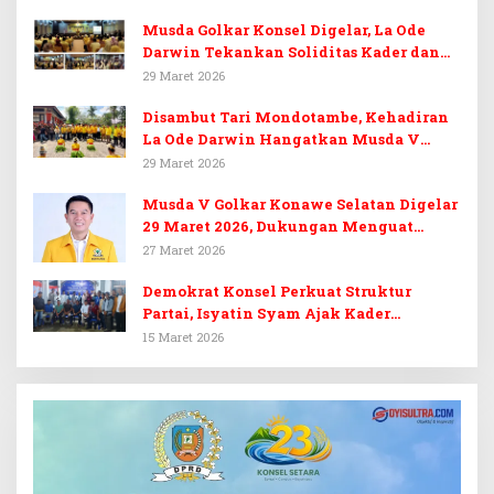
Musda Golkar Konsel Digelar, La Ode
Darwin Tekankan Soliditas Kader dan
Target 14 Kursi DPRD Konawe Selatan
29 Maret 2026
Disambut Tari Mondotambe, Kehadiran
La Ode Darwin Hangatkan Musda V
Golkar Konsel
29 Maret 2026
Musda V Golkar Konawe Selatan Digelar
29 Maret 2026, Dukungan Menguat
untuk Irham Kalenggo
27 Maret 2026
Demokrat Konsel Perkuat Struktur
Partai, Isyatin Syam Ajak Kader
Kembalikan Kejayaan
15 Maret 2026