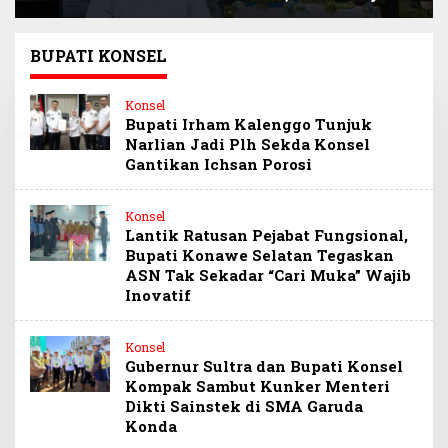
Sultra Beri Santunan
Paris, Minta Hormati
Anak Pegawai
Martabat Wartawan
Berprestasi
dan Kemerdekaan
BUPATI KONSEL
Pers
Konsel
Bupati Irham Kalenggo Tunjuk
Narlian Jadi Plh Sekda Konsel
Gantikan Ichsan Porosi
Konsel
Lantik Ratusan Pejabat Fungsional,
Bupati Konawe Selatan Tegaskan
ASN Tak Sekadar “Cari Muka” Wajib
Inovatif
Konsel
Gubernur Sultra dan Bupati Konsel
Kompak Sambut Kunker Menteri
Dikti Sainstek di SMA Garuda
Konda