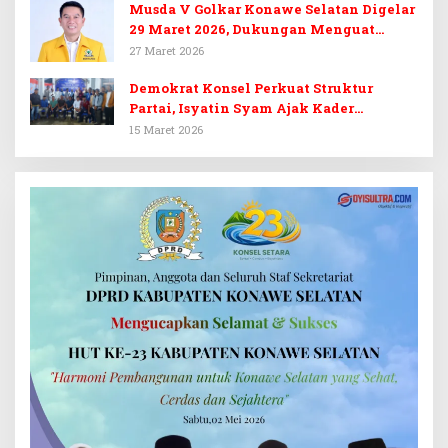
Musda V Golkar Konawe Selatan Digelar
29 Maret 2026, Dukungan Menguat
untuk Irham Kalenggo
27 Maret 2026
Demokrat Konsel Perkuat Struktur
Partai, Isyatin Syam Ajak Kader
Kembalikan Kejayaan
15 Maret 2026