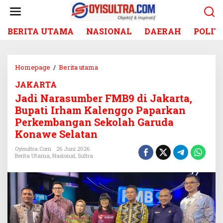
L
e
w
BERITA UTAMA
NASIONAL
DAERAH
POLIT
a
t
i
k
Homepage
/
Berita utama
J
e
a
k
JAKARTA
d
o
Jadi Narasumber FMB9 di Jakarta,
i
n
N
Bupati Irham Kalenggo Paparkan
t
a
Perkembangan Sekolah Garuda
e
r
Konawe Selatan
n
a
s
Oyisultra.com
26 Juni 2026
Berita Utama
,
Nasional
,
Sultra
u
m
b
e
r
F
M