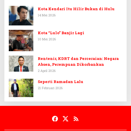
Kota Kendari Itu Hilir Bukan di Hulu
14 Mei 2026
Kota “Lulo” Banjir Lagi
10 Mei 2026
Rentenir, KDRT dan Perceraian: Negara
Absen, Perempuan Dikorbankan
2 April 2026
Seperti Ramadan Lalu
21 Februari 2026