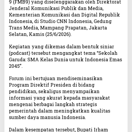
9 (FMB9) yang diselenggarakan oleh Direktorat
K
Jenderal Komunikasi Publik dan Media,
a
Kementerian Komunikasi dan Digital Republik
l
Indonesia, di Studio CNN Indonesia, Gedung
e
Trans Media, Mampang Prapatan, Jakarta
n
Selatan, Kamis (25/6/2026).
g
g
Kegiatan yang dikemas dalam bentuk siniar
o
(podcast) tersebut mengangkat tema “Sekolah
P
a
Garuda: SMA Kelas Dunia untuk Indonesia Emas
p
2045”.
a
r
Forum ini bertujuan mendiseminasikan
k
Program Direktif Presiden di bidang
a
pendidikan, sekaligus menyampaikan
n
informasi yang akurat kepada masyarakat
P
mengenai berbagai langkah strategis
e
pemerintah dalam meningkatkan kualitas
r
sumber daya manusia Indonesia.
k
e
Dalam kesempatan tersebut, Bupati Irham
m