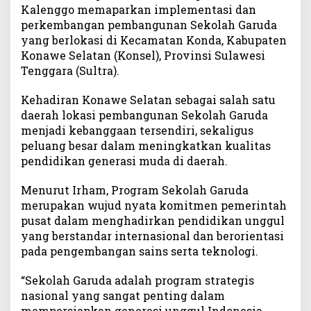
b
Kalenggo memaparkan implementasi dan
a
perkembangan pembangunan Sekolah Garuda
n
yang berlokasi di Kecamatan Konda, Kabupaten
g
Konawe Selatan (Konsel), Provinsi Sulawesi
a
Tenggara (Sultra).
n
S
Kehadiran Konawe Selatan sebagai salah satu
e
daerah lokasi pembangunan Sekolah Garuda
k
menjadi kebanggaan tersendiri, sekaligus
o
peluang besar dalam meningkatkan kualitas
l
pendidikan generasi muda di daerah.
a
h
G
Menurut Irham, Program Sekolah Garuda
a
merupakan wujud nyata komitmen pemerintah
r
pusat dalam menghadirkan pendidikan unggul
u
yang berstandar internasional dan berorientasi
d
pada pengembangan sains serta teknologi.
a
K
“Sekolah Garuda adalah program strategis
o
nasional yang sangat penting dalam
n
mempersiapkan generasi unggul Indonesia