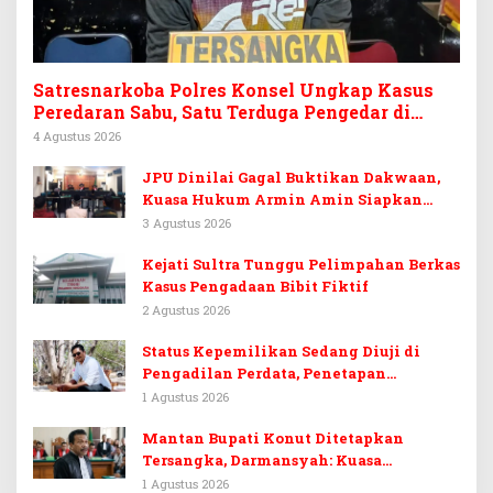
Satresnarkoba Polres Konsel Ungkap Kasus
Peredaran Sabu, Satu Terduga Pengedar di
Tinanggea Ditangkap
4 Agustus 2026
JPU Dinilai Gagal Buktikan Dakwaan,
Kuasa Hukum Armin Amin Siapkan
Pledoi dan Minta Putusan Bebas
3 Agustus 2026
Kejati Sultra Tunggu Pelimpahan Berkas
Kasus Pengadaan Bibit Fiktif
2 Agustus 2026
Status Kepemilikan Sedang Diuji di
Pengadilan Perdata, Penetapan
Tersangka Dr. Ruksamin Dinilai
1 Agustus 2026
Prematur
Mantan Bupati Konut Ditetapkan
Tersangka, Darmansyah: Kuasa
Hukumnya Diduga Kebingungan
1 Agustus 2026