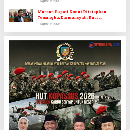
Tersangka Dr. Ruksamin Dinilai
1 Agustus 2026
Prematur
Mantan Bupati Konut Ditetapkan
Tersangka, Darmansyah: Kuasa
Hukumnya Diduga Kebingungan
1 Agustus 2026