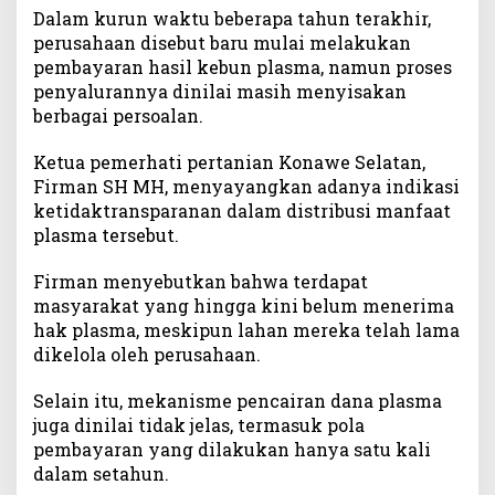
Dalam kurun waktu beberapa tahun terakhir,
n
perusahaan disebut baru mulai melakukan
P
l
pembayaran hasil kebun plasma, namun proses
a
penyalurannya dinilai masih menyisakan
s
berbagai persoalan.
m
a
Ketua pemerhati pertanian Konawe Selatan,
S
Firman SH MH, menyayangkan adanya indikasi
a
ketidaktransparanan dalam distribusi manfaat
w
plasma tersebut.
i
t
Firman menyebutkan bahwa terdapat
d
masyarakat yang hingga kini belum menerima
i
hak plasma, meskipun lahan mereka telah lama
K
o
dikelola oleh perusahaan.
n
a
Selain itu, mekanisme pencairan dana plasma
w
juga dinilai tidak jelas, termasuk pola
e
pembayaran yang dilakukan hanya satu kali
S
dalam setahun.
e