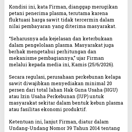
l
Kondisi ini, kata Firman, dianggap merugikan
a
petani penerima plasma, terutama karena
t
fluktuasi harga sawit tidak tercermin dalam
a
nilai pembayaran yang diterima masyarakat.
n
“Seharusnya ada kejelasan dan keterbukaan
dalam pengelolaan plasma. Masyarakat juga
berhak mengetahui perhitungan dan
mekanisme pembagiannya,” ujar Firman
melalui kepada media ini, Kamis (25/6/2026).
Secara regulasi, perusahaan perkebunan kelapa
sawit diwajibkan menyediakan minimal 20
persen dari total lahan Hak Guna Usaha (HGU)
atau Izin Usaha Perkebunan (IUP) untuk
masyarakat sekitar dalam bentuk kebun plasma
atau fasilitas ekonomi produktif.
Ketentuan ini, lanjut Firman, diatur dalam
Undang-Undang Nomor 39 Tahun 2014 tentang