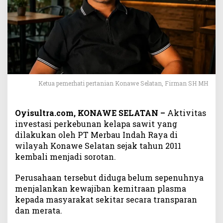
a
D
i
s
o
r
o
t
T
Ketua pemerhati pertanian Konawe Selatan, Firman SH MH
e
r
Oyisultra.com, KONAWE SELATAN –
Aktivitas
k
a
investasi perkebunan kelapa sawit yang
i
dilakukan oleh PT Merbau Indah Raya di
t
wilayah Konawe Selatan sejak tahun 2011
K
kembali menjadi sorotan.
e
w
Perusahaan tersebut diduga belum sepenuhnya
a
menjalankan kewajiban kemitraan plasma
j
kepada masyarakat sekitar secara transparan
i
dan merata.
b
a