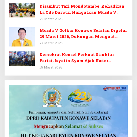
Disambut Tari Mondotambe, Kehadiran
La Ode Darwin Hangatkan Musda V
Golkar Konsel
29 Maret 2026
Musda V Golkar Konawe Selatan Digelar
29 Maret 2026, Dukungan Menguat
untuk Irham Kalenggo
27 Maret 2026
Demokrat Konsel Perkuat Struktur
Partai, Isyatin Syam Ajak Kader
Kembalikan Kejayaan
15 Maret 2026