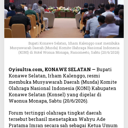
s
e
l
,
B
u
p
a
Bupati Konawe Selatan, Irham Kalenggo saat membuka
t
Musyawarah Daerah (Musda) Komite Olahraga Nasional Indonesia
(KONI) di Hotel Wonua Monapa, Ranomeeto, Sabtu (20/6/2026)
i
I
r
Oyisultra.com, KONAWE SELATAN —
Bupati
h
Konawe Selatan, Irham Kalenggo, resmi
a
membuka Musyawarah Daerah (Musda) Komite
m
K
Olahraga Nasional Indonesia (KONI) Kabupaten
a
Konawe Selatan (Konsel) yang digelar di
l
Waonua Monapa, Sabtu (20/6/2026).
e
n
Forum tertinggi olahraga tingkat daerah
g
tersebut berhasil menetapkan Wahyu Ade
g
Pratama Imran secara sah sebagai Ketua Umum
o