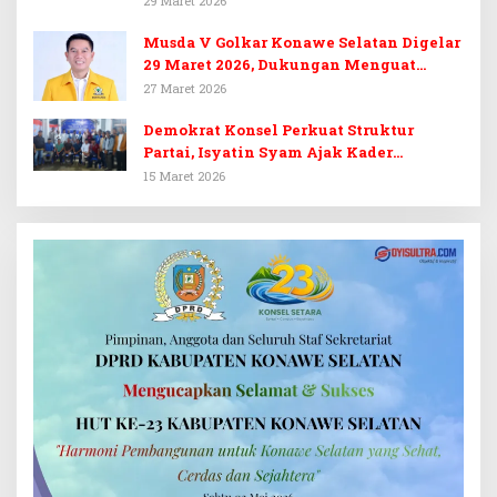
29 Maret 2026
Musda V Golkar Konawe Selatan Digelar
29 Maret 2026, Dukungan Menguat
untuk Irham Kalenggo
27 Maret 2026
Demokrat Konsel Perkuat Struktur
Partai, Isyatin Syam Ajak Kader
Kembalikan Kejayaan
15 Maret 2026