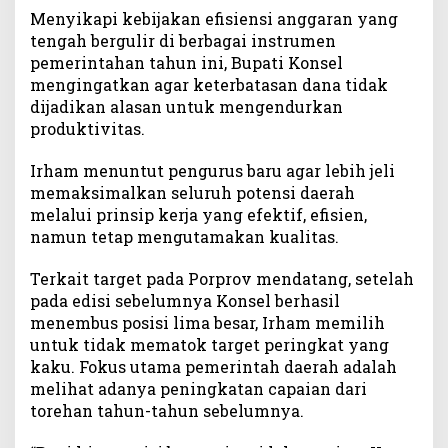
i
Menyikapi kebijakan efisiensi anggaran yang
s
tengah bergulir di berbagai instrumen
a
pemerintahan tahun ini, Bupati Konsel
s
mengingatkan agar keterbatasan dana tidak
i
dijadikan alasan untuk mengendurkan
d
produktivitas.
a
n
Irham menuntut pengurus baru agar lebih jeli
R
e
memaksimalkan seluruh potensi daerah
g
melalui prinsip kerja yang efektif, efisien,
e
namun tetap mengutamakan kualitas.
n
e
Terkait target pada Porprov mendatang, setelah
r
pada edisi sebelumnya Konsel berhasil
a
menembus posisi lima besar, Irham memilih
s
untuk tidak mematok target peringkat yang
i
kaku. Fokus utama pemerintah daerah adalah
A
melihat adanya peningkatan capaian dari
t
torehan tahun-tahun sebelumnya.
l
e