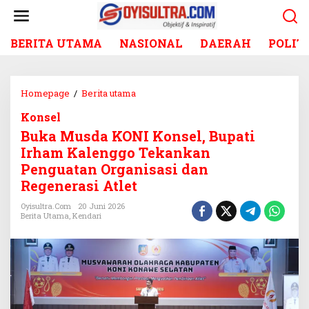
L
e
w
BERITA UTAMA
NASIONAL
DAERAH
POLIT
a
t
i
k
Homepage
/
Berita utama
B
e
u
k
Konsel
k
o
Buka Musda KONI Konsel, Bupati
a
n
M
Irham Kalenggo Tekankan
t
u
Penguatan Organisasi dan
e
s
Regenerasi Atlet
n
d
a
Oyisultra.com
20 Juni 2026
Berita Utama
,
Kendari
K
O
N
I
K
o
n