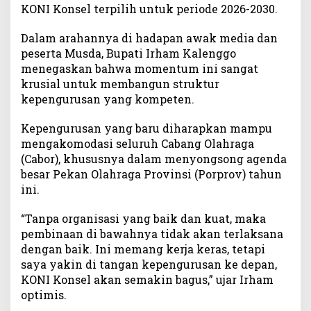
KONI Konsel terpilih untuk periode 2026-2030.
T
e
Dalam arahannya di hadapan awak media dan
k
peserta Musda, Bupati Irham Kalenggo
a
menegaskan bahwa momentum ini sangat
n
k
krusial untuk membangun struktur
a
kepengurusan yang kompeten.
n
P
Kepengurusan yang baru diharapkan mampu
e
mengakomodasi seluruh Cabang Olahraga
n
(Cabor), khususnya dalam menyongsong agenda
g
besar Pekan Olahraga Provinsi (Porprov) tahun
u
ini.
a
t
“Tanpa organisasi yang baik dan kuat, maka
a
pembinaan di bawahnya tidak akan terlaksana
n
dengan baik. Ini memang kerja keras, tetapi
O
r
saya yakin di tangan kepengurusan ke depan,
g
KONI Konsel akan semakin bagus,” ujar Irham
a
optimis.
n