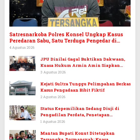
Satresnarkoba Polres Konsel Ungkap Kasus
Peredaran Sabu, Satu Terduga Pengedar di
Tinanggea Ditangkap
4 Agustus 2026
JPU Dinilai Gagal Buktikan Dakwaan,
Kuasa Hukum Armin Amin Siapkan
Pledoi dan Minta Putusan Bebas
3 Agustus 2026
Kejati Sultra Tunggu Pelimpahan Berkas
Kasus Pengadaan Bibit Fiktif
2 Agustus 2026
Status Kepemilikan Sedang Diuji di
Pengadilan Perdata, Penetapan
Tersangka Dr. Ruksamin Dinilai
1 Agustus 2026
Prematur
Mantan Bupati Konut Ditetapkan
Tersangka, Darmansyah: Kuasa