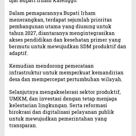
ujar Bupati Irham Kalenggo.
r
d
Dalam pemaparannya Bupati Irham
a
menerangkan, terdapat sejumlah prioritas
n
pembangunan utama yang diusung untuk
E
tahun 2027, diantaranya mengintegrasikan
k
akses pendidikan dan kesehatan primer yang
o
n
bermutu untuk mewujudkan SDM produktif dan
o
adaptif.
m
i
Kemudian mendorong pemerataan
I
infrastruktur untuk memperkuat kemandirian
n
desa dan mempercepat pertumbuhan wilayah.
k
l
Selanjutnya mengakselerasi sektor produktif,
u
UMKM, dan investasi dengan tetap menjaga
s
kelestarian lingkungan. Serta reformasi
i
birokrasi dan digitalisasi pelayanan publik
f
untuk mewujudkan pemerintahan yang
transparan.