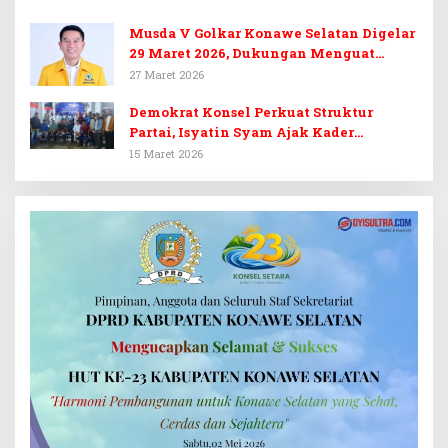
Musda V Golkar Konawe Selatan Digelar
29 Maret 2026, Dukungan Menguat
untuk Irham Kalenggo
27 Maret 2026
Demokrat Konsel Perkuat Struktur
Partai, Isyatin Syam Ajak Kader
Kembalikan Kejayaan
15 Maret 2026