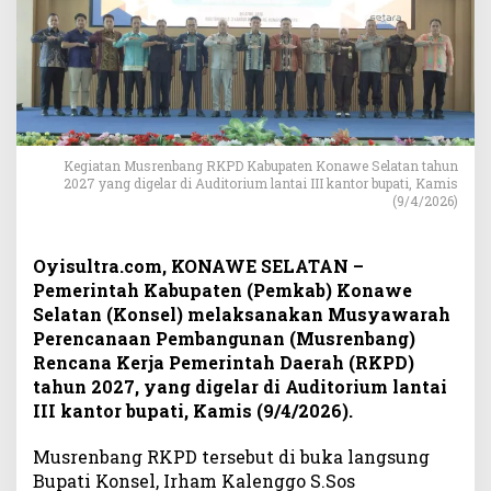
2
7
,
P
e
m
k
a
Kegiatan Musrenbang RKPD Kabupaten Konawe Selatan tahun
b
2027 yang digelar di Auditorium lantai III kantor bupati, Kamis
(9/4/2026)
K
o
n
Oyisultra.com, KONAWE SELATAN –
s
Pemerintah Kabupaten (Pemkab) Konawe
e
Selatan (Konsel) melaksanakan Musyawarah
l
F
Perencanaan Pembangunan (Musrenbang)
o
Rencana Kerja Pemerintah Daerah (RKPD)
k
tahun 2027, yang digelar di Auditorium lantai
u
III kantor bupati, Kamis (9/4/2026).
s
p
Musrenbang RKPD tersebut di buka langsung
a
Bupati Konsel, Irham Kalenggo S.Sos
d