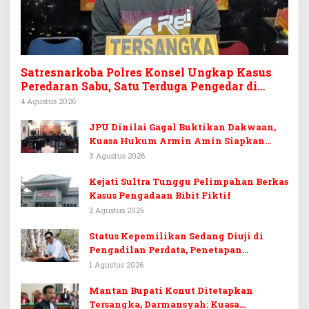
Satresnarkoba Polres Konsel Ungkap Kasus
Peredaran Sabu, Satu Terduga Pengedar di
Tinanggea Ditangkap
4 Agustus 2026
JPU Dinilai Gagal Buktikan Dakwaan,
Kuasa Hukum Armin Amin Siapkan
Pledoi dan Minta Putusan Bebas
3 Agustus 2026
Kejati Sultra Tunggu Pelimpahan Berkas
Kasus Pengadaan Bibit Fiktif
2 Agustus 2026
Status Kepemilikan Sedang Diuji di
Pengadilan Perdata, Penetapan
Tersangka Dr. Ruksamin Dinilai
1 Agustus 2026
Prematur
Mantan Bupati Konut Ditetapkan
Tersangka, Darmansyah: Kuasa