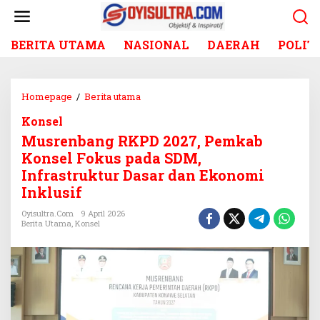
L
e
w
BERITA UTAMA
NASIONAL
DAERAH
POLIT
a
t
i
k
Homepage
/
Berita utama
M
e
u
k
Konsel
s
o
Musrenbang RKPD 2027, Pemkab
r
n
e
Konsel Fokus pada SDM,
t
n
Infrastruktur Dasar dan Ekonomi
e
b
Inklusif
n
a
n
Oyisultra.com
9 April 2026
Berita Utama
,
Konsel
g
R
K
P
D
2
0