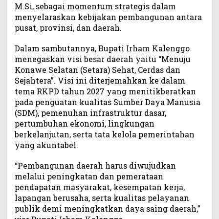
M.Si, sebagai momentum strategis dalam
a
menyelaraskan kebijakan pembangunan antara
S
pusat, provinsi, dan daerah.
D
M
Dalam sambutannya, Bupati Irham Kalenggo
,
I
menegaskan visi besar daerah yaitu “Menuju
n
Konawe Selatan (Setara) Sehat, Cerdas dan
f
Sejahtera”. Visi ini diterjemahkan ke dalam
r
tema RKPD tahun 2027 yang menitikberatkan
a
pada penguatan kualitas Sumber Daya Manusia
s
(SDM), pemenuhan infrastruktur dasar,
t
pertumbuhan ekonomi, lingkungan
r
berkelanjutan, serta tata kelola pemerintahan
u
yang akuntabel.
k
t
“Pembangunan daerah harus diwujudkan
u
r
melalui peningkatan dan pemerataan
D
pendapatan masyarakat, kesempatan kerja,
a
lapangan berusaha, serta kualitas pelayanan
s
publik demi meningkatkan daya saing daerah,”
a