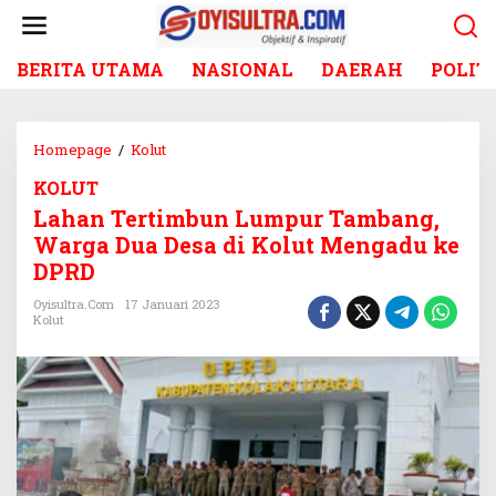
L
e
w
BERITA UTAMA
NASIONAL
DAERAH
POLIT
a
t
i
k
Homepage
/
Kolut
L
e
a
k
KOLUT
h
o
Lahan Tertimbun Lumpur Tambang,
a
n
n
Warga Dua Desa di Kolut Mengadu ke
t
T
DPRD
e
e
n
r
Oyisultra.com
17 Januari 2023
Kolut
t
i
m
b
u
n
L
u