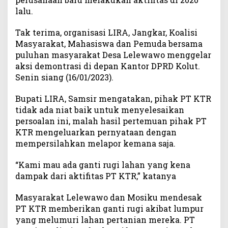
a
lalu.
d
i
Tak terima, organisasi LIRA, Jangkar, Koalisi
K
Masyarakat, Mahasiswa dan Pemuda bersama
o
puluhan masyarakat Desa Lelewawo menggelar
l
aksi demontrasi di depan Kantor DPRD Kolut.
u
Senin siang (16/01/2023).
t
M
Bupati LIRA, Samsir mengatakan, pihak PT KTR
e
tidak ada niat baik untuk menyelesaikan
n
persoalan ini, malah hasil pertemuan pihak PT
g
KTR mengeluarkan pernyataan dengan
a
d
mempersilahkan melapor kemana saja.
u
k
“Kami mau ada ganti rugi lahan yang kena
e
dampak dari aktifitas PT KTR,” katanya
D
P
Masyarakat Lelewawo dan Mosiku mendesak
R
PT KTR memberikan ganti rugi akibat lumpur
D
yang melumuri lahan pertanian mereka. PT