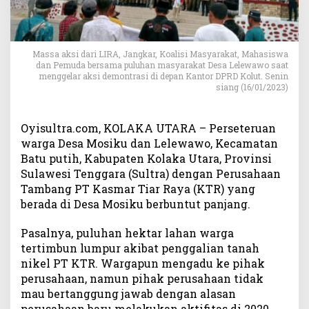
m
p
u
r
Massa aksi dari LIRA, Jangkar, Koalisi Masyarakat, Mahasiswa
T
dan Pemuda bersama puluhan masyarakat Desa Lelewawo saat
a
menggelar aksi demontrasi di depan Kantor DPRD Kolut. Senin
m
siang (16/01/2023)
b
a
Oyisultra.com, KOLAKA UTARA – Perseteruan
n
warga Desa Mosiku dan Lelewawo, Kecamatan
g
,
Batu putih, Kabupaten Kolaka Utara, Provinsi
W
Sulawesi Tenggara (Sultra) dengan Perusahaan
a
Tambang PT Kasmar Tiar Raya (KTR) yang
r
berada di Desa Mosiku berbuntut panjang.
g
a
Pasalnya, puluhan hektar lahan warga
D
tertimbun lumpur akibat penggalian tanah
u
nikel PT KTR. Wargapun mengadu ke pihak
a
perusahaan, namun pihak perusahaan tidak
D
mau bertanggung jawab dengan alasan
e
perusahaan baru melakukan aktifitas di 2020
s