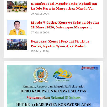
Disambut Tari Mondotambe, Kehadiran
La Ode Darwin Hangatkan Musda V
Golkar Konsel
29 Maret 2026
Musda V Golkar Konawe Selatan Digelar
29 Maret 2026, Dukungan Menguat
untuk Irham Kalenggo
27 Maret 2026
Demokrat Konsel Perkuat Struktur
Partai, Isyatin Syam Ajak Kader
Kembalikan Kejayaan
15 Maret 2026