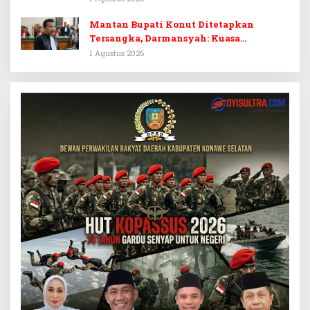
Prematur
Mantan Bupati Konut Ditetapkan
Tersangka, Darmansyah: Kuasa
Hukumnya Diduga Kebingungan
1 Agustus 2026