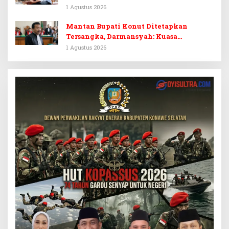
Tersangka Dr. Ruksamin Dinilai
1 Agustus 2026
Prematur
Mantan Bupati Konut Ditetapkan
Tersangka, Darmansyah: Kuasa
Hukumnya Diduga Kebingungan
1 Agustus 2026