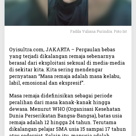
a
n
B
e
b
Fadila Yuliana Purindra. Foto Ist
a
s
d
Oyisultra.com, JAKARTA – Pergaulan bebas
i
yang terjadi dikalangan remaja sebenarnya
G
berasal dari eksploitasi seksual di media-media
e
di sekitar kita. Kita sering mendengar
n
e
pernyataan “Masa remaja adalah masa kelabu,
r
labil, emosional dan ekspresif”.
a
s
Masa remaja didefinisikan sebagai periode
i
peralihan dari masa kanak-kanak hingga
M
dewasa. Menurut WHO (Organisasi Kesehatan
i
Dunia Perserikatan Bangsa-Bangsa), batas usia
l
remaja adalah 12 hingga 24 tahun. Terutama
e
dikalangan pelajar SMA usia 15 sampai 17 tahun
n
atau sederajat. Selain itu, manusia adalah
i