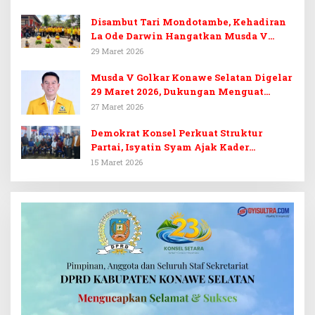
Disambut Tari Mondotambe, Kehadiran
La Ode Darwin Hangatkan Musda V
Golkar Konsel
29 Maret 2026
Musda V Golkar Konawe Selatan Digelar
29 Maret 2026, Dukungan Menguat
untuk Irham Kalenggo
27 Maret 2026
Demokrat Konsel Perkuat Struktur
Partai, Isyatin Syam Ajak Kader
Kembalikan Kejayaan
15 Maret 2026