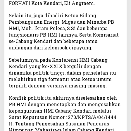
FORHATI Kota Kendari, Eli Angraeni.
P
e
Selain itu, juga dihadiri Ketua Bidang
r
Pembangunan Energi, Migas dan Minerba PB
i
HMI, Muh. Ikram Pelesa, S.Si dan beberapa
o
fungsionaris PB HMI lainnya. Serta Komisariat
d
e
se-Cabang Kendari dan beberapa tamu
2
undangan dari kelompok cipayung.
0
2
Sebelumnya, pada Konferensi HMI Cabang
2
Kendari yang ke-XXIX bergulir dengan
-
dinamika politik tinggi, dalam perhelatan itu
2
melahirkan tiga formatur atau ketua umum
0
terpilih dengan versinya masing-masing.
2
3
Konflik politik itu akhirnya diselesaikan oleh
PB HMI dengan menetapkan dan mengesahkan
kepengurusan HMI Cabang Kendari melalui
Surat Keputusan Nomor : 270/KPTS/A/04/1444
H. Tentang Pengesahan Susunan Pengurus
Himpunan Mahasiswa Islam Cabang Kendari