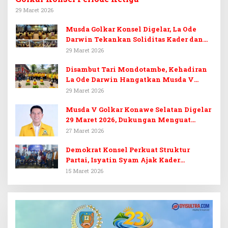
29 Maret 2026
Musda Golkar Konsel Digelar, La Ode
Darwin Tekankan Soliditas Kader dan
Target 14 Kursi DPRD Konawe Selatan
29 Maret 2026
Disambut Tari Mondotambe, Kehadiran
La Ode Darwin Hangatkan Musda V
Golkar Konsel
29 Maret 2026
Musda V Golkar Konawe Selatan Digelar
29 Maret 2026, Dukungan Menguat
untuk Irham Kalenggo
27 Maret 2026
Demokrat Konsel Perkuat Struktur
Partai, Isyatin Syam Ajak Kader
Kembalikan Kejayaan
15 Maret 2026