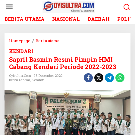
L
e
w
BERITA UTAMA
NASIONAL
DAERAH
POLIT
a
t
i
k
Homepage
/
Berita utama
S
e
a
k
KENDARI
p
o
Sapril Basmin Resmi Pimpin HMI
r
n
i
Cabang Kendari Periode 2022-2023
t
l
e
Oyisultra.com
13 Desember 2022
B
Berita Utama
,
Kendari
n
a
s
m
i
n
R
e
s
m