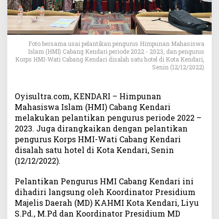
i
P
i
m
p
Foto bersama usai pelantikan pengurus Himpunan Mahasiswa
Islam (HMI) Cabang Kendari periode 2022 - 2023, dan pengurus
i
Korps HMI-Wati Cabang Kendari disalah satu hotel di Kota Kendari,
n
Senin (12/12/2022)
H
M
I
Oyisultra.com, KENDARI – Himpunan
C
Mahasiswa Islam (HMI) Cabang Kendari
a
melakukan pelantikan pengurus periode 2022 –
b
2023. Juga dirangkaikan dengan pelantikan
a
pengurus Korps HMI-Wati Cabang Kendari
n
disalah satu hotel di Kota Kendari, Senin
g
K
(12/12/2022).
e
n
Pelantikan Pengurus HMI Cabang Kendari ini
d
dihadiri langsung oleh Koordinator Presidium
a
Majelis Daerah (MD) KAHMI Kota Kendari, Liyu
r
S.Pd., M.Pd dan Koordinator Presidium MD
i