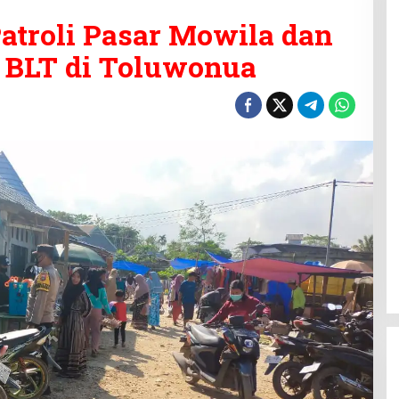
atroli Pasar Mowila dan
 BLT di Toluwonua