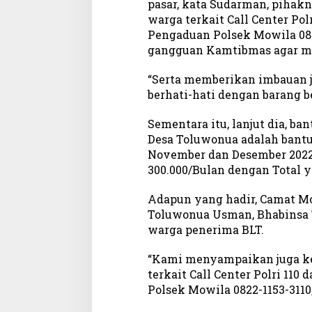
pasar, kata Sudarman, piha
u
warga terkait Call Center Po
r
Pengaduan Polsek Mowila 0822
a
gangguan Kamtibmas agar me
n
B
“Serta memberikan imbauan j
L
berhati-hati dengan barang b
T
d
i
Sementara itu, lanjut dia, ba
T
Desa Toluwonua adalah bantua
o
November dan Desember 2022
l
300.000/Bulan dengan Total y
u
w
Adapun yang hadir, Camat M
o
Toluwonua Usman, Bhabinsa 
n
warga penerima BLT.
u
a
“Kami menyampaikan juga k
terkait Call Center Polri 11
Polsek Mowila 0822-1153-3110,