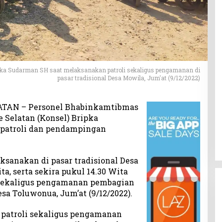
ka Sudarman SH saat melaksanakan patroli sekaligus pengamanan di
pasar tradisional Desa Mowila, Jum'at (9/12/2022)
ATAN – Personel Bhabinkamtibmas
 Selatan (Konsel) Bripka
patroli dan pendampingan
ksanakan di pasar tradisional Desa
a, serta sekira pukul 14.30 Wita
ekaligus pengamanan pembagian
esa Toluwonua, Jum’at (9/12/2022).
 patroli sekaligus pengamanan