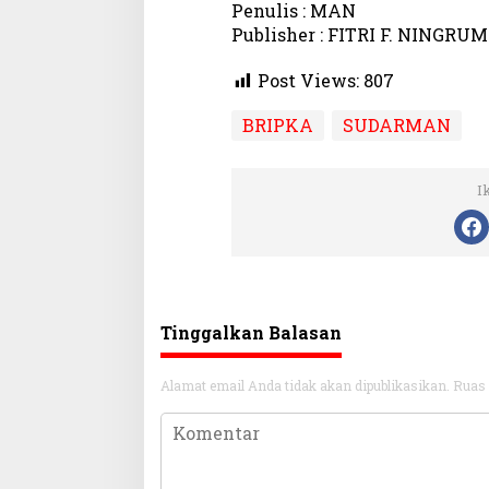
Penulis : MAN
Publisher : FITRI F. NINGRUM
Post Views:
807
BRIPKA
SUDARMAN
I
Tinggalkan Balasan
Alamat email Anda tidak akan dipublikasikan.
Ruas 