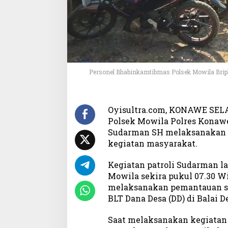
a
r
M
o
w
i
l
Personel Bhabinkamtibmas Polsek Mowila Brip
a
d
a
n
Oyisultra.com, KONAWE SEL
P
Polsek Mowila Polres Konawe
a
Sudarman SH melaksanakan 
n
kegiatan masyarakat.
t
a
Kegiatan patroli Sudarman la
u
P
Mowila sekira pukul 07.30 Wit
e
melaksanakan pemantauan s
n
BLT Dana Desa (DD) di Balai D
y
a
Saat melaksanakan kegiatan
l