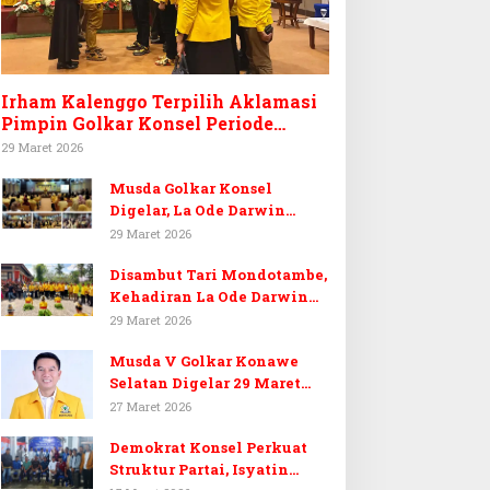
Irham Kalenggo Terpilih Aklamasi
Pimpin Golkar Konsel Periode
Ketiga
29 Maret 2026
Musda Golkar Konsel
Digelar, La Ode Darwin
Tekankan Soliditas Kader
29 Maret 2026
dan Target 14 Kursi DPRD
Disambut Tari Mondotambe,
Konawe Selatan
Kehadiran La Ode Darwin
Hangatkan Musda V Golkar
29 Maret 2026
Konsel
Musda V Golkar Konawe
Selatan Digelar 29 Maret
2026, Dukungan Menguat
27 Maret 2026
untuk Irham Kalenggo
Demokrat Konsel Perkuat
Struktur Partai, Isyatin