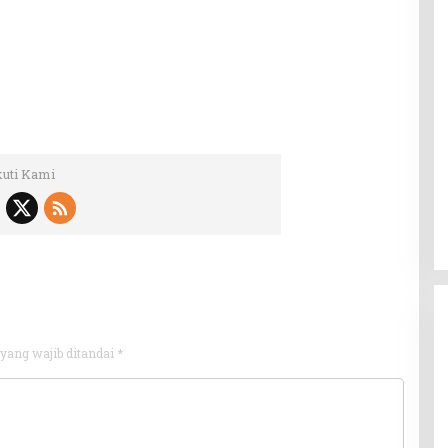
kuti Kami
yang wajib ditandai
*