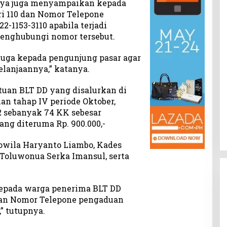
knya juga menyampaikan kepada
lri 110 dan Nomor Telepone
-1153-3110 apabila terjadi
nghubungi nomor tersebut.
uga kepada pengunjung pasar agar
elanjaannya,” katanya.
ntuan BLT DD yang disalurkan di
n tahap IV periode Oktober,
 sebanyak 74 KK sebesar
ang diteruma Rp. 900.000,-
owila Haryanto Liambo, Kades
Toluwonua Serka Imansul, serta
epada warga penerima BLT DD
0 dan Nomor Telepone pengaduan
” tutupnya.