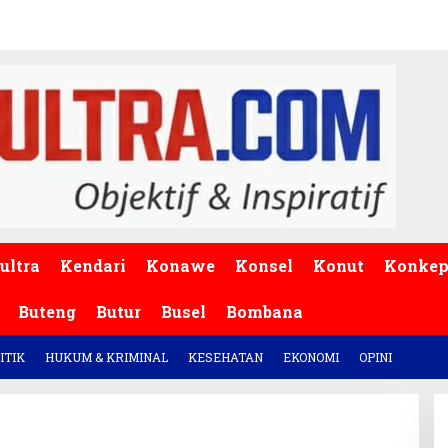
ultra
Kendari
Konawe
Konsel
Konut
Konke
Buteng
Butur
Busel
Bombana
ITIK
HUKUM & KRIMINAL
KESEHATAN
EKONOMI
OPINI