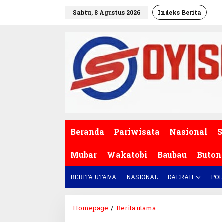
L
Sabtu, 8 Agustus 2026
Indeks Berita
e
w
a
t
i
k
e
k
o
n
t
e
Beranda
Pariwisata
Nasional
S
n
Mubar
Wakatobi
Baubau
Buton
BERITA UTAMA
NASIONAL
DAERAH
POL
Homepage
/
Berita utama
B
r