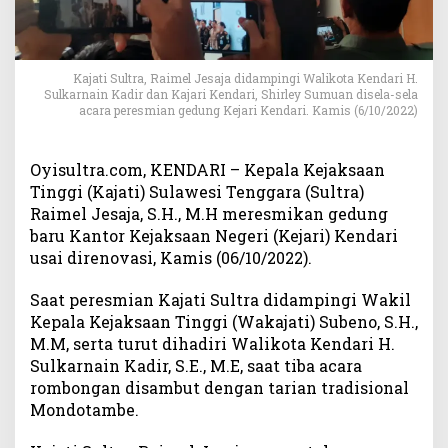
a
j
a
t
Kajati Sultra, Raimel Jesaja didampingi Walikota Kendari H.
i
Sulkarnain Kadir dan Kajari Kendari, Shirley Sumuan disela-sela
S
acara peresmian gedung Kejari Kendari. Kamis (6/10/2022)
u
l
t
Oyisultra.com, KENDARI – Kepala Kejaksaan
r
Tinggi (Kajati) Sulawesi Tenggara (Sultra)
a
Raimel Jesaja, S.H., M.H meresmikan gedung
R
baru Kantor Kejaksaan Negeri (Kejari) Kendari
e
usai direnovasi, Kamis (06/10/2022).
s
m
Saat peresmian Kajati Sultra didampingi Wakil
i
Kepala Kejaksaan Tinggi (Wakajati) Subeno, S.H.,
k
M.M, serta turut dihadiri Walikota Kendari H.
a
Sulkarnain Kadir, S.E., M.E, saat tiba acara
n
rombongan disambut dengan tarian tradisional
G
e
Mondotambe.
d
u