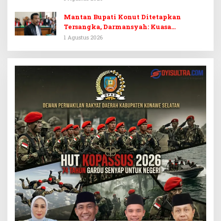
Prematur
Mantan Bupati Konut Ditetapkan
Tersangka, Darmansyah: Kuasa
Hukumnya Diduga Kebingungan
1 Agustus 2026