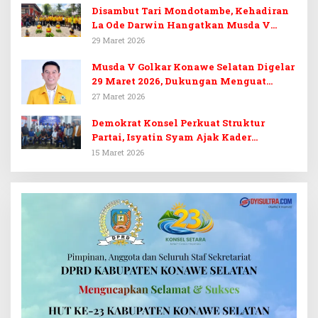
Disambut Tari Mondotambe, Kehadiran
La Ode Darwin Hangatkan Musda V
Golkar Konsel
29 Maret 2026
Musda V Golkar Konawe Selatan Digelar
29 Maret 2026, Dukungan Menguat
untuk Irham Kalenggo
27 Maret 2026
Demokrat Konsel Perkuat Struktur
Partai, Isyatin Syam Ajak Kader
Kembalikan Kejayaan
15 Maret 2026