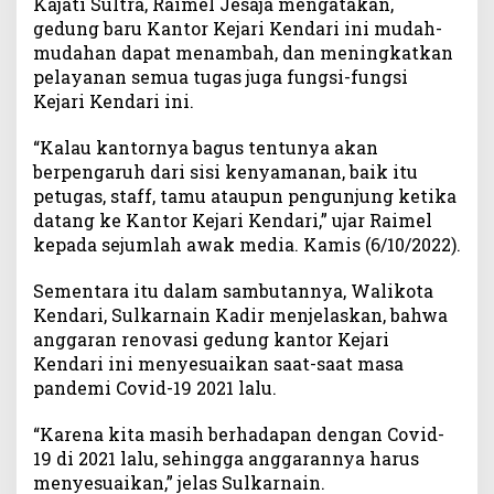
Kajati Sultra, Raimel Jesaja mengatakan,
n
gedung baru Kantor Kejari Kendari ini mudah-
g
mudahan dapat menambah, dan meningkatkan
K
pelayanan semua tugas juga fungsi-fungsi
e
Kejari Kendari ini.
j
a
“Kalau kantornya bagus tentunya akan
r
berpengaruh dari sisi kenyamanan, baik itu
i
petugas, staff, tamu ataupun pengunjung ketika
K
datang ke Kantor Kejari Kendari,” ujar Raimel
e
n
kepada sejumlah awak media. Kamis (6/10/2022).
d
a
Sementara itu dalam sambutannya, Walikota
r
Kendari, Sulkarnain Kadir menjelaskan, bahwa
i
anggaran renovasi gedung kantor Kejari
Kendari ini menyesuaikan saat-saat masa
pandemi Covid-19 2021 lalu.
“Karena kita masih berhadapan dengan Covid-
19 di 2021 lalu, sehingga anggarannya harus
menyesuaikan,” jelas Sulkarnain.