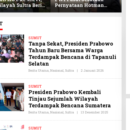
layah Sultra Beri
Pernyataan Hotman
P
nan Anak Pegawai
Paris, Minta Hormati
P
stasi
Martabat Wartawan dan
B
Kemerdekaan Pers
T
SUMUT
Tanpa Sekat, Presiden Prabowo
Tahun Baru Bersama Warga
Terdampak Bencana di Tapanuli
Selatan
Berita Utama
,
Nasional
,
Sultra
|
2 Januari 2026
O
L
E
H
SUMUT
O
Presiden Prabowo Kembali
Y
I
Tinjau Sejumlah Wilayah
S
U
Terdampak Bencana Sumatera
L
T
Berita Utama
,
Nasional
,
Sultra
|
13 Desember 2025
O
R
L
A
E
.
H
C
SUMUT
O