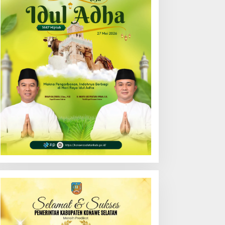
enerangan Hukum
Tunjuk Narlian Jadi Plh
rogram “Jaga Desa”
Sekda Konsel Gantikan
ersama Pemkab Konsel
Ichsan Porosi