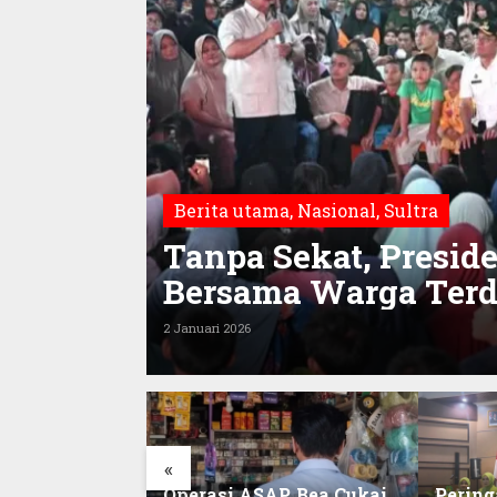
Berita utama
,
Nasional
,
Sultra
Tanpa Sekat, Presid
Bersama Warga Ter
Tapanuli Selatan
2 Januari 2026
«
am Kalenggo
Operasi ASAP, Bea Cukai
Pering