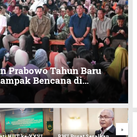
en Prabowo Tahun Baru
dampak Bencana di
»
ati HUT ke-XXVI,
PWI Pusat Sesalkan
K