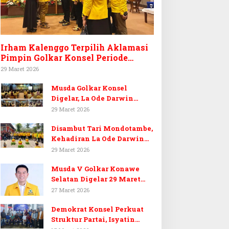
Irham Kalenggo Terpilih Aklamasi
Pimpin Golkar Konsel Periode
Ketiga
29 Maret 2026
Musda Golkar Konsel
Digelar, La Ode Darwin
Tekankan Soliditas Kader
29 Maret 2026
dan Target 14 Kursi DPRD
Disambut Tari Mondotambe,
Konawe Selatan
Kehadiran La Ode Darwin
Hangatkan Musda V Golkar
29 Maret 2026
Konsel
Musda V Golkar Konawe
Selatan Digelar 29 Maret
2026, Dukungan Menguat
27 Maret 2026
untuk Irham Kalenggo
Demokrat Konsel Perkuat
Struktur Partai, Isyatin