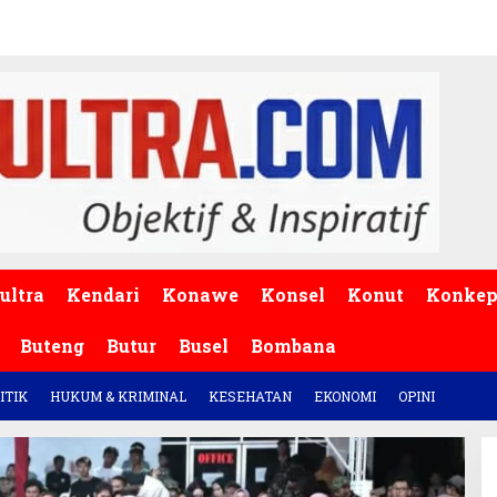
ultra
Kendari
Konawe
Konsel
Konut
Konke
Buteng
Butur
Busel
Bombana
ITIK
HUKUM & KRIMINAL
KESEHATAN
EKONOMI
OPINI