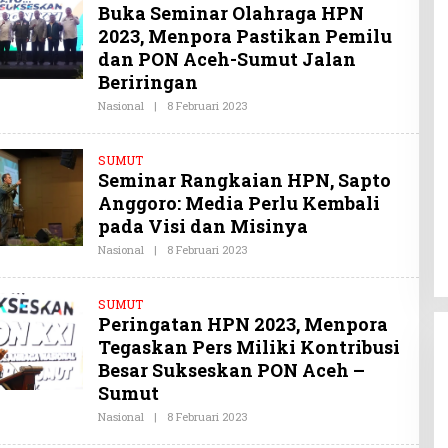
O
Buka Seminar Olahraga HPN
Y
M
I
2023, Menpora Pastikan Pemilu
S
U
dan PON Aceh-Sumut Jalan
L
Beriringan
T
R
Nasional
|
8 Februari 2023
O
A
L
.
E
C
H
O
SUMUT
O
M
Seminar Rangkaian HPN, Sapto
Y
I
Anggoro: Media Perlu Kembali
S
U
pada Visi dan Misinya
L
T
Nasional
|
8 Februari 2023
O
R
L
A
E
.
H
C
SUMUT
O
O
Peringatan HPN 2023, Menpora
Y
M
I
Tegaskan Pers Miliki Kontribusi
S
U
Besar Sukseskan PON Aceh –
L
Sumut
T
R
Nasional
|
8 Februari 2023
O
A
L
.
E
C