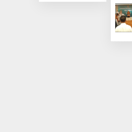
Infrastruktur
Tanah, WNI di
Konawe
Kanada
Selatan
Laporkan
Profesor BS ke
Polda Sultra