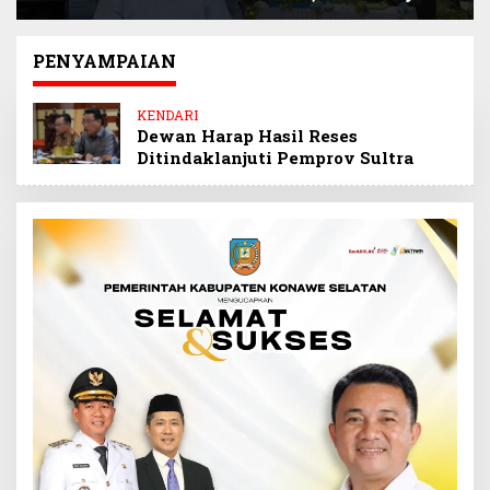
Selamatkan
Sultra Beri Santunan
Keuangan Negara
Anak Pegawai
Miliaran Rupiah
Berprestasi
PENYAMPAIAN
Melalui Penindakan
Barang Kena Cukai
KENDARI
Ilegal
Dewan Harap Hasil Reses
Ditindaklanjuti Pemprov Sultra