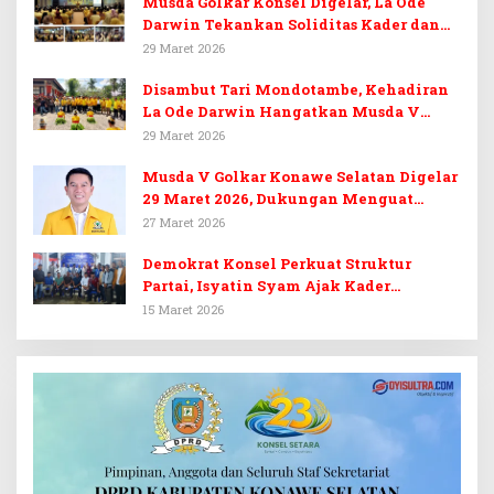
Musda Golkar Konsel Digelar, La Ode
Darwin Tekankan Soliditas Kader dan
Target 14 Kursi DPRD Konawe Selatan
29 Maret 2026
Disambut Tari Mondotambe, Kehadiran
La Ode Darwin Hangatkan Musda V
Golkar Konsel
29 Maret 2026
Musda V Golkar Konawe Selatan Digelar
29 Maret 2026, Dukungan Menguat
untuk Irham Kalenggo
27 Maret 2026
Demokrat Konsel Perkuat Struktur
Partai, Isyatin Syam Ajak Kader
Kembalikan Kejayaan
15 Maret 2026