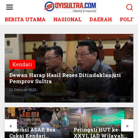
L
e
w
BERITA UTAMA
NASIONAL
DAERAH
POLIT
a
t
i
k
e
k
o
Kendari
n
t
Dewan Harap Hasil Reses Ditindaklanjuti
e
Pemprov Sultra
n
20 Februari 2023
«
»
Operasi ASAP, Bea
Peringati HUT ke-
Cukai Kendari
XXVI, IAD Wilayah