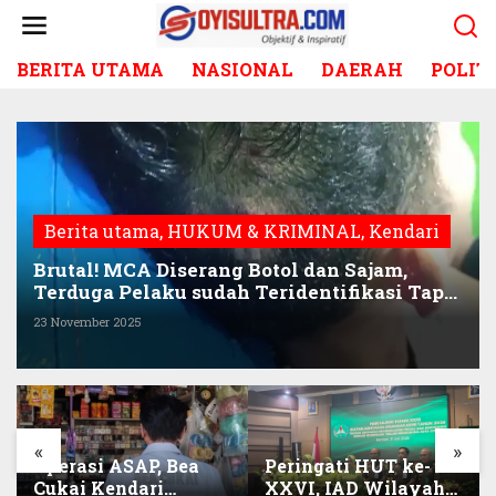
L
e
w
BERITA UTAMA
NASIONAL
DAERAH
POLIT
a
t
i
k
e
k
o
Berita utama
,
HUKUM & KRIMINAL
,
Kendari
n
t
Brutal! MCA Diserang Botol dan Sajam,
e
Terduga Pelaku sudah Teridentifikasi Tapi
n
Belum Ditangkap
23 November 2025
«
»
Operasi ASAP, Bea
Peringati HUT ke-
Cukai Kendari
XXVI, IAD Wilayah