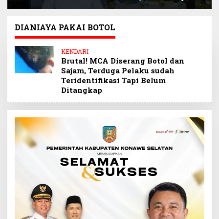
Selamatkan
Sultra Beri Santunan
Keuangan Negara
Anak Pegawai
Miliaran Rupiah
Berprestasi
DIANIAYA PAKAI BOTOL
Melalui Penindakan
Barang Kena Cukai
KENDARI
Ilegal
Brutal! MCA Diserang Botol dan
Sajam, Terduga Pelaku sudah
Teridentifikasi Tapi Belum
Ditangkap