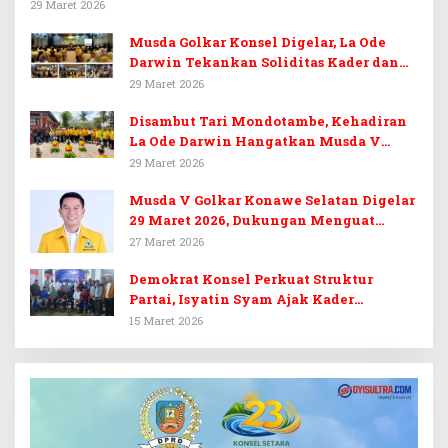
29 Maret 2026
Musda Golkar Konsel Digelar, La Ode
Darwin Tekankan Soliditas Kader dan
Target 14 Kursi DPRD Konawe Selatan
29 Maret 2026
Disambut Tari Mondotambe, Kehadiran
La Ode Darwin Hangatkan Musda V
Golkar Konsel
29 Maret 2026
Musda V Golkar Konawe Selatan Digelar
29 Maret 2026, Dukungan Menguat
untuk Irham Kalenggo
27 Maret 2026
Demokrat Konsel Perkuat Struktur
Partai, Isyatin Syam Ajak Kader
Kembalikan Kejayaan
15 Maret 2026