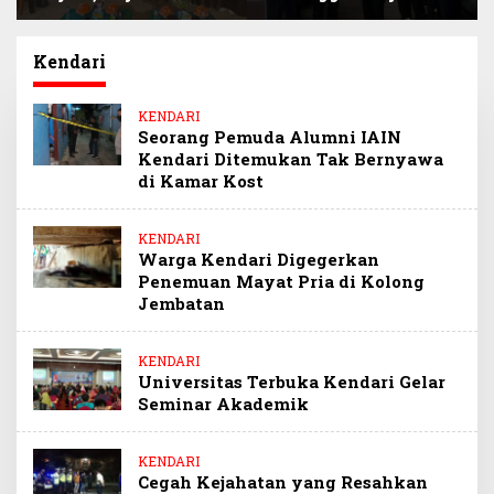
Siap Kawal Program
Narlian Jadi Plh
BSPS Pembangunan
Sekda Konsel
500 Unit Rumah
Gantikan Ichsan
Kendari
Porosi
KENDARI
Seorang Pemuda Alumni IAIN
Kendari Ditemukan Tak Bernyawa
di Kamar Kost
KENDARI
Warga Kendari Digegerkan
Penemuan Mayat Pria di Kolong
Jembatan
KENDARI
Universitas Terbuka Kendari Gelar
Seminar Akademik
KENDARI
Cegah Kejahatan yang Resahkan