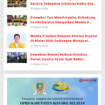
Darwin Tekankan Soliditas Kader dan
Target 14 Kursi DPRD Konawe Selatan
29 Maret 2026
Disambut Tari Mondotambe, Kehadiran
La Ode Darwin Hangatkan Musda V
Golkar Konsel
29 Maret 2026
Musda V Golkar Konawe Selatan Digelar
29 Maret 2026, Dukungan Menguat
untuk Irham Kalenggo
27 Maret 2026
Demokrat Konsel Perkuat Struktur
Partai, Isyatin Syam Ajak Kader
Kembalikan Kejayaan
15 Maret 2026