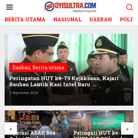
L
e
w
BERITA UTAMA
NASIONAL
DAERAH
POLIT
a
t
i
k
e
k
o
n
Baubau
,
Berita utama
t
e
Peringatan HUT ke-79 Kejaksaan, Kajari
n
Baubau Lantik Kasi Intel Baru
3 September 2024
«
»
Operasi ASAP, Bea
Peringati HUT ke-