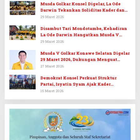
Musda Golkar Konsel Digelar, La Ode
Darwin Tekankan Soliditas Kader dan
Target 14 Kursi DPRD Konawe Selatan
29 Maret 2026
Disambut Tari Mondotambe, Kehadiran
La Ode Darwin Hangatkan Musda V
Golkar Konsel
29 Maret 2026
Musda V Golkar Konawe Selatan Digelar
29 Maret 2026, Dukungan Menguat
untuk Irham Kalenggo
27 Maret 2026
Demokrat Konsel Perkuat Struktur
Partai, Isyatin Syam Ajak Kader
Kembalikan Kejayaan
15 Maret 2026