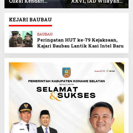
Cukai Kendari
XXVI, IAD Wilayah
Selamatkan
Sultra Beri Santunan
Keuangan Negara
Anak Pegawai
Miliaran Rupiah
Berprestasi
KEJARI BAUBAU
Melalui Penindakan
Barang Kena Cukai
BAUBAU
Ilegal
Peringatan HUT ke-79 Kejaksaan,
Kajari Baubau Lantik Kasi Intel Baru