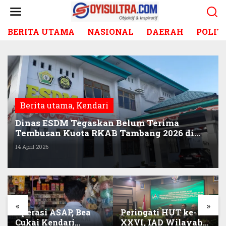
L
e
w
BERITA UTAMA
NASIONAL
DAERAH
POLIT
a
t
i
k
e
k
o
Berita utama
,
Kendari
n
t
Dinas ESDM Tegaskan Belum Terima
e
Tembusan Kuota RKAB Tambang 2026 di
n
Sultra
14 April 2026
«
»
Operasi ASAP, Bea
Peringati HUT ke-
Cukai Kendari
XXVI, IAD Wilayah