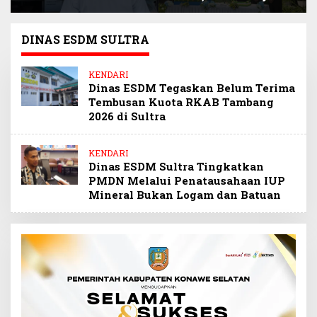
Selamatkan
Sultra Beri Santunan
Keuangan Negara
Anak Pegawai
Miliaran Rupiah
Berprestasi
DINAS ESDM SULTRA
Melalui Penindakan
Barang Kena Cukai
KENDARI
Ilegal
Dinas ESDM Tegaskan Belum Terima
Tembusan Kuota RKAB Tambang
2026 di Sultra
KENDARI
Dinas ESDM Sultra Tingkatkan
PMDN Melalui Penatausahaan IUP
Mineral Bukan Logam dan Batuan