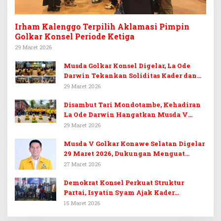
Irham Kalenggo Terpilih Aklamasi Pimpin
Golkar Konsel Periode Ketiga
29 Maret 2026
Musda Golkar Konsel Digelar, La Ode
Darwin Tekankan Soliditas Kader dan
Target 14 Kursi DPRD Konawe Selatan
29 Maret 2026
Disambut Tari Mondotambe, Kehadiran
La Ode Darwin Hangatkan Musda V
Golkar Konsel
29 Maret 2026
Musda V Golkar Konawe Selatan Digelar
29 Maret 2026, Dukungan Menguat
untuk Irham Kalenggo
27 Maret 2026
Demokrat Konsel Perkuat Struktur
Partai, Isyatin Syam Ajak Kader
Kembalikan Kejayaan
15 Maret 2026