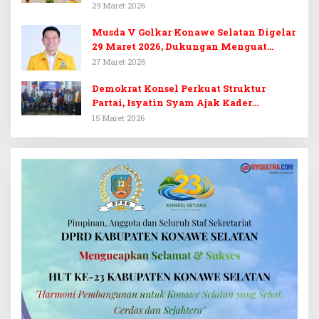
Golkar Konsel
29 Maret 2026
Musda V Golkar Konawe Selatan Digelar
29 Maret 2026, Dukungan Menguat
untuk Irham Kalenggo
27 Maret 2026
Demokrat Konsel Perkuat Struktur
Partai, Isyatin Syam Ajak Kader
Kembalikan Kejayaan
15 Maret 2026