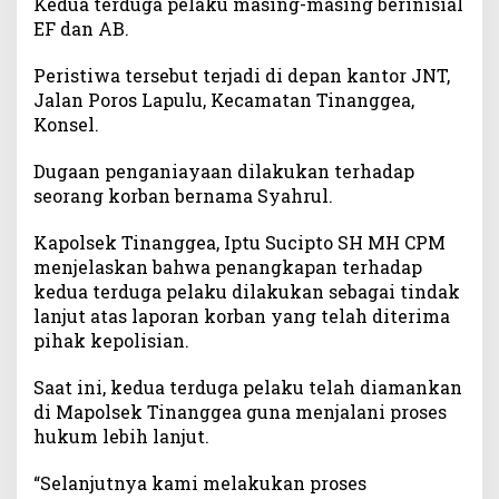
Kedua terduga pelaku masing-masing berinisial
e
EF dan AB.
l
a
Peristiwa tersebut terjadi di depan kantor JNT,
k
Jalan Poros Lapulu, Kecamatan Tinanggea,
u
Konsel.
P
e
Dugaan penganiayaan dilakukan terhadap
n
seorang korban bernama Syahrul.
g
a
Kapolsek Tinanggea, Iptu Sucipto SH MH CPM
n
menjelaskan bahwa penangkapan terhadap
i
a
kedua terduga pelaku dilakukan sebagai tindak
y
lanjut atas laporan korban yang telah diterima
a
pihak kepolisian.
a
n
Saat ini, kedua terduga pelaku telah diamankan
di Mapolsek Tinanggea guna menjalani proses
hukum lebih lanjut.
“Selanjutnya kami melakukan proses