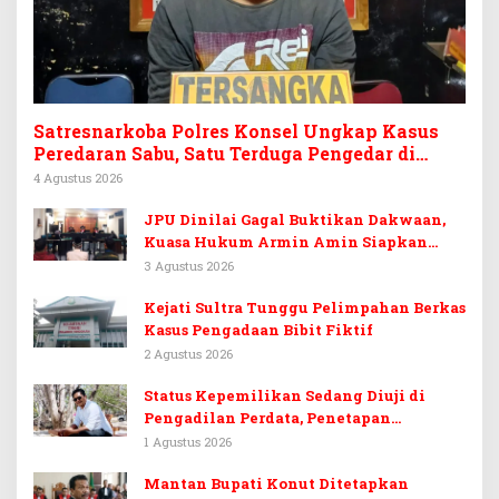
Satresnarkoba Polres Konsel Ungkap Kasus
Peredaran Sabu, Satu Terduga Pengedar di
Tinanggea Ditangkap
4 Agustus 2026
JPU Dinilai Gagal Buktikan Dakwaan,
Kuasa Hukum Armin Amin Siapkan
Pledoi dan Minta Putusan Bebas
3 Agustus 2026
Kejati Sultra Tunggu Pelimpahan Berkas
Kasus Pengadaan Bibit Fiktif
2 Agustus 2026
Status Kepemilikan Sedang Diuji di
Pengadilan Perdata, Penetapan
Tersangka Dr. Ruksamin Dinilai
1 Agustus 2026
Prematur
Mantan Bupati Konut Ditetapkan