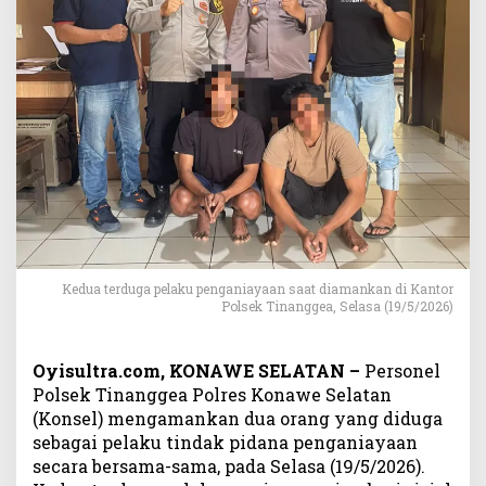
a
n
g
k
a
p
D
u
a
P
e
m
u
Kedua terduga pelaku penganiayaan saat diamankan di Kantor
d
Polsek Tinanggea, Selasa (19/5/2026)
a
T
e
Oyisultra.com, KONAWE SELATAN –
Personel
r
Polsek Tinanggea Polres Konawe Selatan
d
(Konsel) mengamankan dua orang yang diduga
u
sebagai pelaku tindak pidana penganiayaan
g
a
secara bersama-sama, pada Selasa (19/5/2026).
P