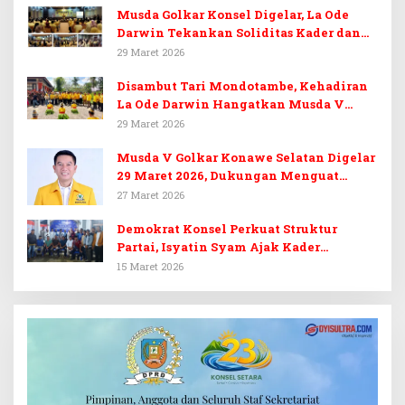
Musda Golkar Konsel Digelar, La Ode
Darwin Tekankan Soliditas Kader dan
Target 14 Kursi DPRD Konawe Selatan
29 Maret 2026
Disambut Tari Mondotambe, Kehadiran
La Ode Darwin Hangatkan Musda V
Golkar Konsel
29 Maret 2026
Musda V Golkar Konawe Selatan Digelar
29 Maret 2026, Dukungan Menguat
untuk Irham Kalenggo
27 Maret 2026
Demokrat Konsel Perkuat Struktur
Partai, Isyatin Syam Ajak Kader
Kembalikan Kejayaan
15 Maret 2026