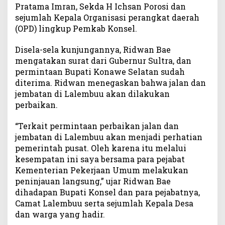
Pratama Imran, Sekda H Ichsan Porosi dan
u
sejumlah Kepala Organisasi perangkat daerah
u
(OPD) lingkup Pemkab Konsel.
D
i
Disela-sela kunjungannya, Ridwan Bae
p
mengatakan surat dari Gubernur Sultra, dan
e
r
permintaan Bupati Konawe Selatan sudah
b
diterima. Ridwan menegaskan bahwa jalan dan
a
jembatan di Lalembuu akan dilakukan
i
perbaikan.
k
i
“Terkait permintaan perbaikan jalan dan
T
jembatan di Lalembuu akan menjadi perhatian
a
pemerintah pusat. Oleh karena itu melalui
h
kesempatan ini saya bersama para pejabat
u
Kementerian Pekerjaan Umum melakukan
n
peninjauan langsung,” ujar Ridwan Bae
I
n
dihadapan Bupati Konsel dan para pejabatnya,
i
Camat Lalembuu serta sejumlah Kepala Desa
dan warga yang hadir.