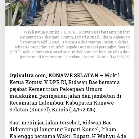
a
l
a
n
d
Wakil Ketua Komisi V DPR RI, Ridwan Bae bersama pejabat
a
Kementrian Pekerjaan Umum, Bupati Konsel, Irham Kalenggo
n
bersama Wakil Bupati, H Wahyu Ade Pratama Imran, Sekda H
J
Ichsan Porosi dan sejumlah Kepala Organisasi perangkat daerah
e
(OPD) lingkup Pemkab Konsel saat melakukan peninjauan jalan dan
jembatan di Kecamatan Lalembuu, Konsel, Kamis (14/5/2026)
m
b
a
Oyisultra.com, KONAWE SELATAN –
Wakil
t
Ketua Komisi V DPR RI, Ridwan Bae bersama
a
pejabat Kementrian Pekerjaan Umum
n
melakukan peninjauan jalan dan jembatan di
d
i
Kecamatan Lalembuu, Kabupaten Konawe
L
Selatan (Konsel), Kamis (14/5/2026).
a
l
Saat meninjau jalan tersebut, Ridwan Bae
e
didampingi langsung Bupati Konsel, Irham
m
Kalenggo bersama Wakil Bupati, H Wahyu Ade
b