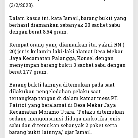
(3/2/2023).
k
u
Dalam kasus ini, kata Ismail, barang bukti yang
s
E
berhasil diamankan sebanyak 20 sachet sabu
m
dengan berat 8,54 gram.
p
a
Kempat orang yang diamankan itu, yakni RN (
t
20) jenis kelamin laki-laki alamat Desa Mekar
O
Jaya Kecamatan Palangga, Konsel dengan
r
menyimpan barang bukti 3 sachet sabu dengan
a
berat 1,77 gram.
n
g
Barang bukti lainnya ditemukan pada saat
T
dilakukan pengeledahan pelaku saat
e
tertangkap tangan di dalam kamar mess PT.
r
d
Patriot yang beralamat di Desa Mekar Jaya
u
Kecamatan Moramo Utara. “Pelaku ditemukan
g
sedang mengonsumsi diduga narkotika jenis
a
sabu dan ditemukan sebanyak 2 paket serta
P
barang bukti lainnya,” ujar Ismail.
e