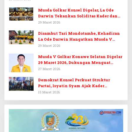
Musda Golkar Konsel Digelar, La Ode
Darwin Tekankan Soliditas Kader dan
Target 14 Kursi DPRD Konawe Selatan
29 Maret 2026
Disambut Tari Mondotambe, Kehadiran
La Ode Darwin Hangatkan Musda V
Golkar Konsel
29 Maret 2026
Musda V Golkar Konawe Selatan Digelar
29 Maret 2026, Dukungan Menguat
untuk Irham Kalenggo
27 Maret 2026
Demokrat Konsel Perkuat Struktur
Partai, Isyatin Syam Ajak Kader
Kembalikan Kejayaan
15 Maret 2026