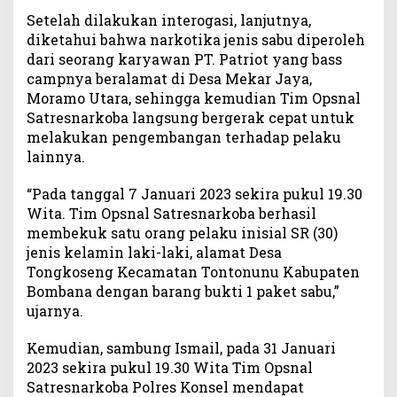
n
Setelah dilakukan interogasi, lanjutnya,
g
diketahui bahwa narkotika jenis sabu diperoleh
e
dari seorang karyawan PT. Patriot yang bass
d
campnya beralamat di Desa Mekar Jaya,
a
Moramo Utara, sehingga kemudian Tim Opsnal
r
S
Satresnarkoba langsung bergerak cepat untuk
a
melakukan pengembangan terhadap pelaku
b
lainnya.
u
“Pada tanggal 7 Januari 2023 sekira pukul 19.30
Wita. Tim Opsnal Satresnarkoba berhasil
membekuk satu orang pelaku inisial SR (30)
jenis kelamin laki-laki, alamat Desa
Tongkoseng Kecamatan Tontonunu Kabupaten
Bombana dengan barang bukti 1 paket sabu,”
ujarnya.
Kemudian, sambung Ismail, pada 31 Januari
2023 sekira pukul 19.30 Wita Tim Opsnal
Satresnarkoba Polres Konsel mendapat