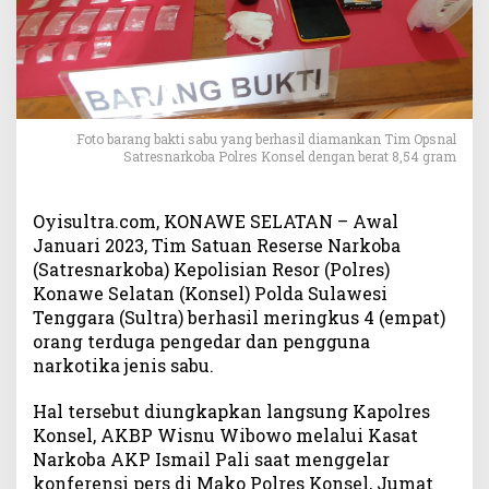
r
e
s
K
o
n
s
Foto barang bakti sabu yang berhasil diamankan Tim Opsnal
Satresnarkoba Polres Konsel dengan berat 8,54 gram
e
l
B
Oyisultra.com, KONAWE SELATAN – Awal
e
Januari 2023, Tim Satuan Reserse Narkoba
r
(Satresnarkoba) Kepolisian Resor (Polres)
h
a
Konawe Selatan (Konsel) Polda Sulawesi
s
Tenggara (Sultra) berhasil meringkus 4 (empat)
i
orang terduga pengedar dan pengguna
l
narkotika jenis sabu.
M
e
Hal tersebut diungkapkan langsung Kapolres
r
Konsel, AKBP Wisnu Wibowo melalui Kasat
i
Narkoba AKP Ismail Pali saat menggelar
n
konferensi pers di Mako Polres Konsel, Jumat
g