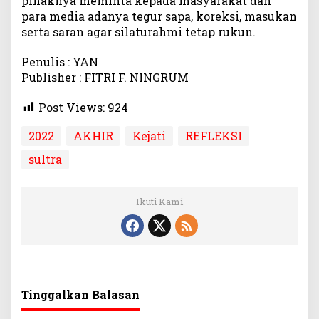
pihaknya meminta kepada masyarakat dan
i
para media adanya tegur sapa, koreksi, masukan
serta saran agar silaturahmi tetap rukun.
Penulis : YAN
Publisher : FITRI F. NINGRUM
Post Views:
924
2022
AKHIR
Kejati
REFLEKSI
sultra
Ikuti Kami
Tinggalkan Balasan