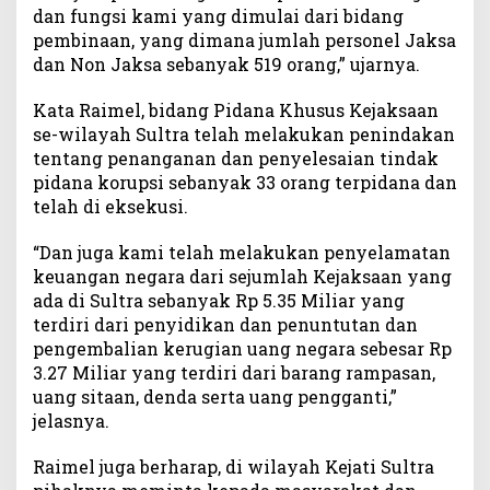
dan fungsi kami yang dimulai dari bidang
e
pembinaan, yang dimana jumlah personel Jaksa
r
dan Non Jaksa sebanyak 519 orang,” ujarnya.
p
i
Kata Raimel, bidang Pidana Khusus Kejaksaan
d
a
se-wilayah Sultra telah melakukan penindakan
n
tentang penanganan dan penyelesaian tindak
a
pidana korupsi sebanyak 33 orang terpidana dan
T
telah di eksekusi.
e
l
“Dan juga kami telah melakukan penyelamatan
a
keuangan negara dari sejumlah Kejaksaan yang
h
ada di Sultra sebanyak Rp 5.35 Miliar yang
D
terdiri dari penyidikan dan penuntutan dan
i
pengembalian kerugian uang negara sebesar Rp
e
3.27 Miliar yang terdiri dari barang rampasan,
k
s
uang sitaan, denda serta uang pengganti,”
e
jelasnya.
k
u
Raimel juga berharap, di wilayah Kejati Sultra
s