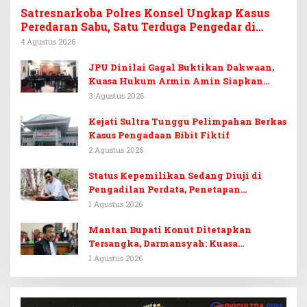
Satresnarkoba Polres Konsel Ungkap Kasus
Peredaran Sabu, Satu Terduga Pengedar di
Tinanggea Ditangkap
4 Agustus 2026
JPU Dinilai Gagal Buktikan Dakwaan,
Kuasa Hukum Armin Amin Siapkan
Pledoi dan Minta Putusan Bebas
3 Agustus 2026
Kejati Sultra Tunggu Pelimpahan Berkas
Kasus Pengadaan Bibit Fiktif
2 Agustus 2026
Status Kepemilikan Sedang Diuji di
Pengadilan Perdata, Penetapan
Tersangka Dr. Ruksamin Dinilai
1 Agustus 2026
Prematur
Mantan Bupati Konut Ditetapkan
Tersangka, Darmansyah: Kuasa
Hukumnya Diduga Kebingungan
1 Agustus 2026