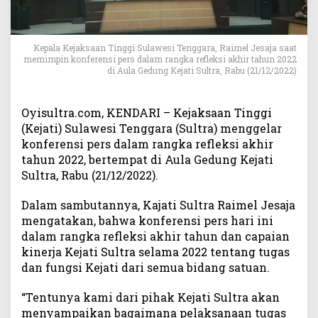
2
,
K
a
Kepala Kejaksaan Tinggi Sulawesi Tenggara, Raimel Jesaja saat
memimpin konferensi pers dalam rangka refleksi akhir tahun 2022
j
di Aula Gedung Kejati Sultra, Rabu (21/12/2022)
a
t
i
Oyisultra.com, KENDARI – Kejaksaan Tinggi
S
(Kejati) Sulawesi Tenggara (Sultra) menggelar
u
konferensi pers dalam rangka refleksi akhir
l
tahun 2022, bertempat di Aula Gedung Kejati
t
Sultra, Rabu (21/12/2022).
r
a
Dalam sambutannya, Kajati Sultra Raimel Jesaja
:
3
mengatakan, bahwa konferensi pers hari ini
3
dalam rangka refleksi akhir tahun dan capaian
O
kinerja Kejati Sultra selama 2022 tentang tugas
r
dan fungsi Kejati dari semua bidang satuan.
a
n
“Tentunya kami dari pihak Kejati Sultra akan
g
menyampaikan bagaimana pelaksanaan tugas
T