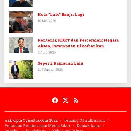
Kota “Lulo” Banjir Lagi
10 Mei 2026
Rentenir, KDRT dan Perceraian: Negara
Absen, Perempuan Dikorbankan
2 April 2026
Seperti Ramadan Lalu
21 Februari 2026
Hak cipta Oyisultra.com 2022
Tentang Oyisultra.com
Pedoman Pemberitaan Media Siber
Kontak kami
Redaksi
Disclaimer
Kebijakan Privasi