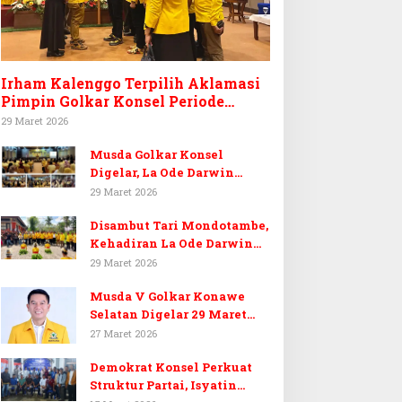
Irham Kalenggo Terpilih Aklamasi
Pimpin Golkar Konsel Periode
Ketiga
29 Maret 2026
Musda Golkar Konsel
Digelar, La Ode Darwin
Tekankan Soliditas Kader
29 Maret 2026
dan Target 14 Kursi DPRD
Disambut Tari Mondotambe,
Konawe Selatan
Kehadiran La Ode Darwin
Hangatkan Musda V Golkar
29 Maret 2026
Konsel
Musda V Golkar Konawe
Selatan Digelar 29 Maret
2026, Dukungan Menguat
27 Maret 2026
untuk Irham Kalenggo
Demokrat Konsel Perkuat
Struktur Partai, Isyatin