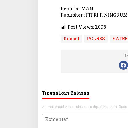
Penulis : MAN
Publisher : FITRI F. NINGRUM
Post Views:
1,098
Konsel
POLRES
SATR
I
Tinggalkan Balasan
Alamat email Anda tidak akan dipublikasikan.
Ruas 