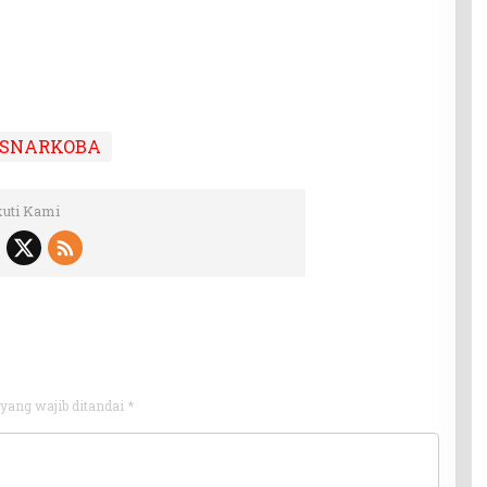
ESNARKOBA
kuti Kami
yang wajib ditandai
*