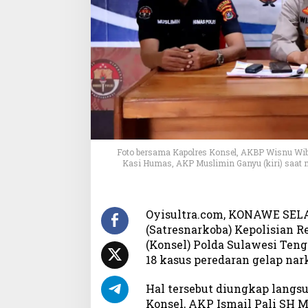
l
B
e
r
h
a
s
i
l
U
n
Foto bersama Kapolres Konsel, AKBP Wisnu Wib
g
Kasi Humas, AKP Muslimin Ganyu (kiri) saat 
k
a
p
1
Oyisultra.com, KONAWE SELA
8
(Satresnarkoba) Kepolisian R
K
(Konsel) Polda Sulawesi Teng
a
18 kasus peredaran gelap nar
s
u
Hal tersebut diungkap langs
s
Konsel, AKP Ismail Pali SH 
d