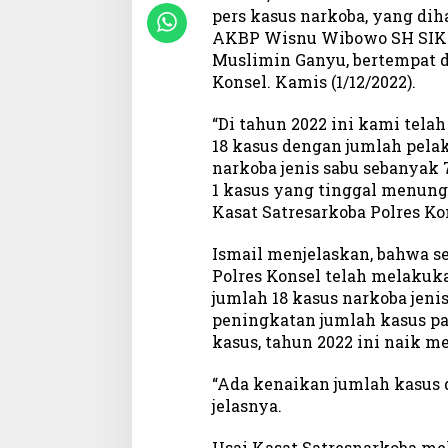
pers kasus narkoba, yang dih
i
2
AKBP Wisnu Wibowo SH SIK 
0
Muslimin Ganyu, bertempat d
2
Konsel. Kamis (1/12/2022).
2
“Di tahun 2022 ini kami tel
18 kasus dengan jumlah pelak
narkoba jenis sabu sebanyak 7
1 kasus yang tinggal menung
Kasat Satresarkoba Polres Kon
Ismail menjelaskan, bahwa s
Polres Konsel telah melakuk
jumlah 18 kasus narkoba jenis
peningkatan jumlah kasus pa
kasus, tahun 2022 ini naik me
“Ada kenaikan jumlah kasus d
jelasnya.
Usai Kasat Satresnarkoba me