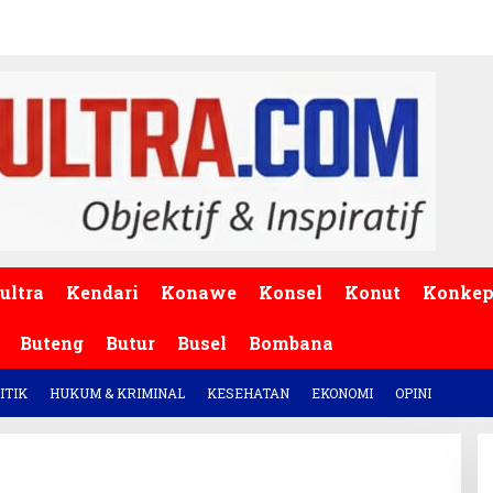
ultra
Kendari
Konawe
Konsel
Konut
Konke
Buteng
Butur
Busel
Bombana
ITIK
HUKUM & KRIMINAL
KESEHATAN
EKONOMI
OPINI