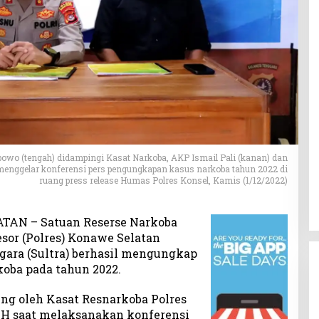
owo (tengah) didampingi Kasat Narkoba, AKP Ismail Pali (kanan) dan
menggelar konferensi pers pengungkapan kasus narkoba tahun 2022 di
ruang press release Humas Polres Konsel, Kamis (1/12/2022)
TAN – Satuan Reserse Narkoba
esor (Polres) Konawe Selatan
gara (Sultra) berhasil mengungkap
koba pada tahun 2022.
ung oleh Kasat Resnarkoba Polres
MH saat melaksanakan konferensi