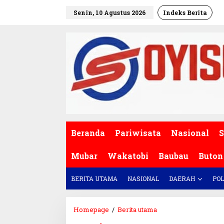
L
Senin, 10 Agustus 2026
Indeks Berita
e
w
a
t
i
k
e
k
o
n
t
e
Beranda
Pariwisata
Nasional
S
n
Mubar
Wakatobi
Baubau
Buton
BERITA UTAMA
NASIONAL
DAERAH
POL
Homepage
/
Berita utama
S
a