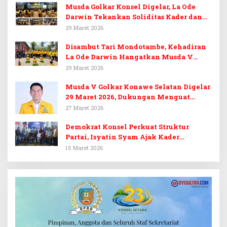
Musda Golkar Konsel Digelar, La Ode
Darwin Tekankan Soliditas Kader dan
Target 14 Kursi DPRD Konawe Selatan
29 Maret 2026
Disambut Tari Mondotambe, Kehadiran
La Ode Darwin Hangatkan Musda V
Golkar Konsel
29 Maret 2026
Musda V Golkar Konawe Selatan Digelar
29 Maret 2026, Dukungan Menguat
untuk Irham Kalenggo
27 Maret 2026
Demokrat Konsel Perkuat Struktur
Partai, Isyatin Syam Ajak Kader
Kembalikan Kejayaan
15 Maret 2026