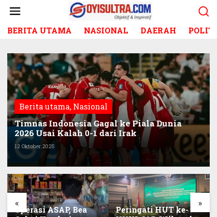
L
e
w
BERITA UTAMA
NASIONAL
DAERAH
POLIT
a
t
i
k
e
k
o
n
Berita utama
,
Nasional
t
e
Timnas Indonesia Gagal ke Piala Dunia
n
2026 Usai Kalah 0-1 dari Irak
12 Oktober 2025
«
»
Operasi ASAP, Bea
Peringati HUT ke-