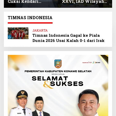
Cukai Kendari
XXVI, IAD Wilayah
Selamatkan
Sultra Beri Santunan
Keuangan Negara
Anak Pegawai
Miliaran Rupiah
Berprestasi
TIMNAS INDONESIA
Melalui Penindakan
Barang Kena Cukai
JAKARTA
Ilegal
Timnas Indonesia Gagal ke Piala
Dunia 2026 Usai Kalah 0-1 dari Irak