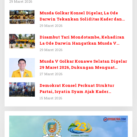
29 Maret 2026
Musda Golkar Konsel Digelar, La Ode
Darwin Tekankan Soliditas Kader dan
Target 14 Kursi DPRD Konawe Selatan
29 Maret 2026
Disambut Tari Mondotambe, Kehadiran
La Ode Darwin Hangatkan Musda V
Golkar Konsel
29 Maret 2026
Musda V Golkar Konawe Selatan Digelar
29 Maret 2026, Dukungan Menguat
untuk Irham Kalenggo
27 Maret 2026
Demokrat Konsel Perkuat Struktur
Partai, Isyatin Syam Ajak Kader
Kembalikan Kejayaan
15 Maret 2026