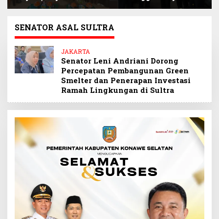
Siap Kawal Program
Narlian Jadi Plh
BSPS Pembangunan
Sekda Konsel
500 Unit Rumah
Gantikan Ichsan
SENATOR ASAL SULTRA
Porosi
JAKARTA
Senator Leni Andriani Dorong
Percepatan Pembangunan Green
Smelter dan Penerapan Investasi
Ramah Lingkungan di Sultra