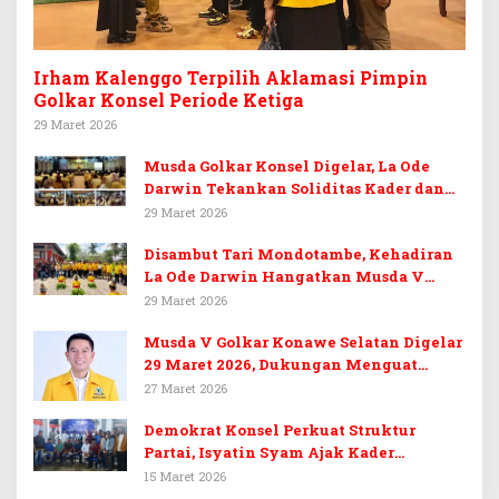
Irham Kalenggo Terpilih Aklamasi Pimpin
Golkar Konsel Periode Ketiga
29 Maret 2026
Musda Golkar Konsel Digelar, La Ode
Darwin Tekankan Soliditas Kader dan
Target 14 Kursi DPRD Konawe Selatan
29 Maret 2026
Disambut Tari Mondotambe, Kehadiran
La Ode Darwin Hangatkan Musda V
Golkar Konsel
29 Maret 2026
Musda V Golkar Konawe Selatan Digelar
29 Maret 2026, Dukungan Menguat
untuk Irham Kalenggo
27 Maret 2026
Demokrat Konsel Perkuat Struktur
Partai, Isyatin Syam Ajak Kader
Kembalikan Kejayaan
15 Maret 2026