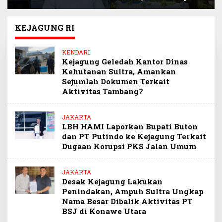
Selamatkan
Sultra Beri Santunan
Keuangan Negara
Anak Pegawai
Miliaran Rupiah
Berprestasi
KEJAGUNG RI
Melalui Penindakan
Barang Kena Cukai
KENDARI
Ilegal
Kejagung Geledah Kantor Dinas
Kehutanan Sultra, Amankan
Sejumlah Dokumen Terkait
Aktivitas Tambang?
JAKARTA
LBH HAMI Laporkan Bupati Buton
dan PT Putindo ke Kejagung Terkait
Dugaan Korupsi PKS Jalan Umum
JAKARTA
Desak Kejagung Lakukan
Penindakan, Ampuh Sultra Ungkap
Nama Besar Dibalik Aktivitas PT
BSJ di Konawe Utara