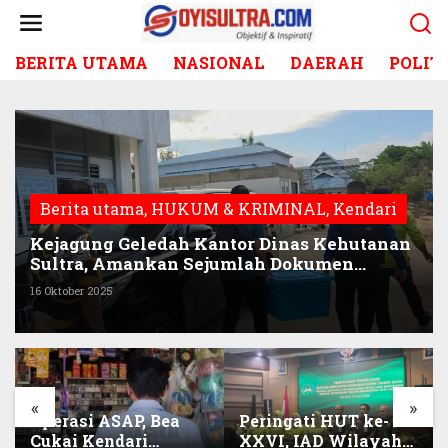
L
e
w
BERITA UTAMA
NASIONAL
DAERAH
POLIT
a
t
i
k
e
k
o
Berita utama
,
HUKUM & KRIMINAL
,
Kendari
n
t
Kejagung Geledah Kantor Dinas Kehutanan
e
Sultra, Amankan Sejumlah Dokumen
n
Terkait Aktivitas Tambang?
16 Oktober 2025
«
»
Operasi ASAP, Bea
Peringati HUT ke-
Cukai Kendari
XXVI, IAD Wilayah