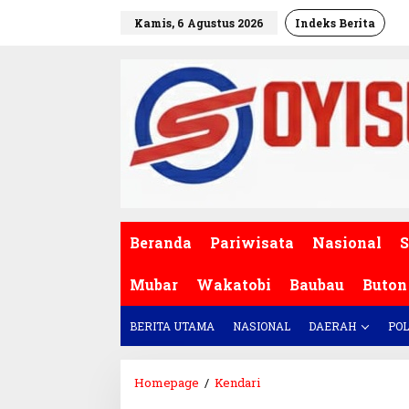
L
Kamis, 6 Agustus 2026
Indeks Berita
e
w
a
t
i
k
e
k
o
n
t
e
Beranda
Pariwisata
Nasional
S
n
Mubar
Wakatobi
Baubau
Buton
BERITA UTAMA
NASIONAL
DAERAH
POL
Homepage
/
Kendari
P
e