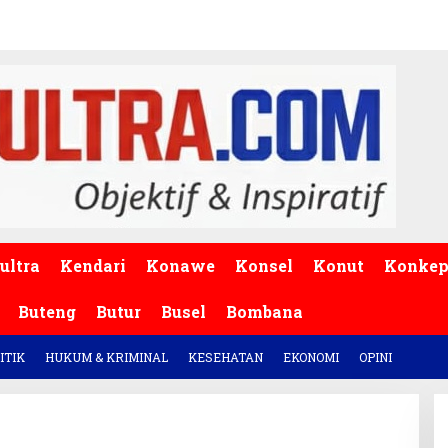
ultra
Kendari
Konawe
Konsel
Konut
Konke
Buteng
Butur
Busel
Bombana
ITIK
HUKUM & KRIMINAL
KESEHATAN
EKONOMI
OPINI