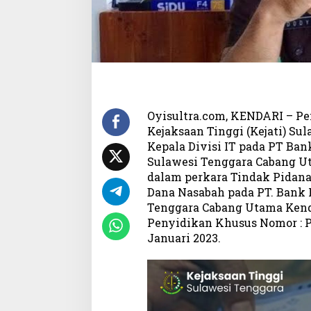
i
s
i
I
T
P
T
B
P
Oyisultra.com, KENDARI – Pe
D
Kejaksaan Tinggi (Kejati) Su
S
Kepala Divisi IT pada PT Ba
u
Sulawesi Tenggara Cabang Ut
l
dalam perkara Tindak Pidana
t
Dana Nasabah pada PT. Bank
r
Tenggara Cabang Utama Kenda
a
Penyidikan Khusus Nomor : Pr
Januari 2023.