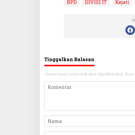
BPD
DIVISI IT
Kejati
I
Tinggalkan Balasan
Alamat email Anda tidak akan dipublikasikan.
Ruas 