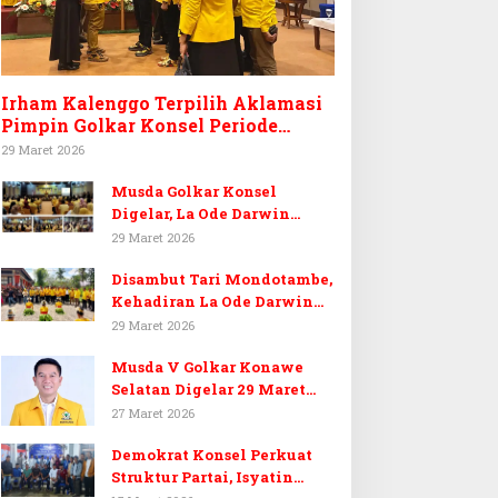
Irham Kalenggo Terpilih Aklamasi
Pimpin Golkar Konsel Periode
Ketiga
29 Maret 2026
Musda Golkar Konsel
Digelar, La Ode Darwin
Tekankan Soliditas Kader
29 Maret 2026
dan Target 14 Kursi DPRD
Disambut Tari Mondotambe,
Konawe Selatan
Kehadiran La Ode Darwin
Hangatkan Musda V Golkar
29 Maret 2026
Konsel
Musda V Golkar Konawe
Selatan Digelar 29 Maret
2026, Dukungan Menguat
27 Maret 2026
untuk Irham Kalenggo
Demokrat Konsel Perkuat
Struktur Partai, Isyatin