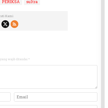
PERIKSA
sultra
kuti Kami
yang wajib ditandai
*