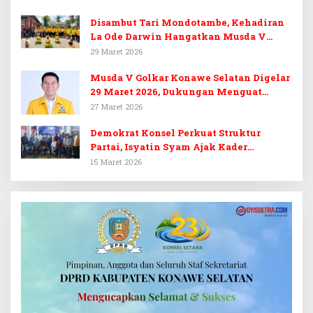
Disambut Tari Mondotambe, Kehadiran
La Ode Darwin Hangatkan Musda V
Golkar Konsel
29 Maret 2026
Musda V Golkar Konawe Selatan Digelar
29 Maret 2026, Dukungan Menguat
untuk Irham Kalenggo
27 Maret 2026
Demokrat Konsel Perkuat Struktur
Partai, Isyatin Syam Ajak Kader
Kembalikan Kejayaan
15 Maret 2026