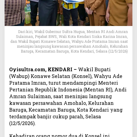
n
g
i
M
e
Dari kiri, Wakil Gubernur Sultra Hugua, Mentan RI Andi Amran
n
Sulaiman, Pejabat BWS, Wali Kota Kendari Siska Karina Imran,
t
dan Wakil Bupati Konawe Selatan, Wahyu Ade Pratama Imran saat
a
meninjau langsung kawasan persawahan Amohalo, Kelurahan
n
Baruga, Kecamatan Baruga, Kota Kendari, Selasa (12/5/2026)
T
i
Oyisultra.com, KENDARI –
Wakil Bupati
n
(Wabup) Konawe Selatan (Konsel), Wahyu Ade
j
a
Pratama Imran, turut mendampingi Menteri
u
Pertanian Republik Indonesia (Mentan RI), Andi
S
Amran Sulaiman, saat meninjau langsung
a
kawasan persawahan Amohalo, Kelurahan
w
Baruga, Kecamatan Baruga, Kota Kendari yang
a
terdampak banjir cukup parah, Selasa
h
(12/5/2026).
T
e
Kehadiran orang nomor dua di Konsel ini,
r