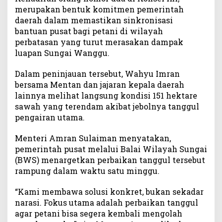
merupakan bentuk komitmen pemerintah
d
daerah dalam memastikan sinkronisasi
a
m
bantuan pusat bagi petani di wilayah
p
perbatasan yang turut merasakan dampak
a
luapan Sungai Wanggu.
k
B
Dalam peninjauan tersebut, Wahyu Imran
a
bersama Mentan dan jajaran kepala daerah
n
lainnya melihat langsung kondisi 151 hektare
j
sawah yang terendam akibat jebolnya tanggul
i
pengairan utama.
r
Menteri Amran Sulaiman menyatakan,
pemerintah pusat melalui Balai Wilayah Sungai
(BWS) menargetkan perbaikan tanggul tersebut
rampung dalam waktu satu minggu.
“Kami membawa solusi konkret, bukan sekadar
narasi. Fokus utama adalah perbaikan tanggul
agar petani bisa segera kembali mengolah