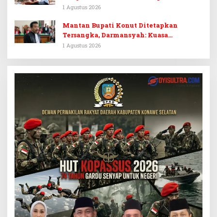
Tersangka Dr. Ruksamin Dinilai
1 Agustus 2026
Prematur
Mantan Bupati Konut Ditetapkan
Tersangka, Darmansyah: Kuasa
Hukumnya Diduga Kebingungan
1 Agustus 2026