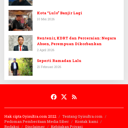
Kota “Lulo” Banjir Lagi
10 Mei 2026
Rentenir, KDRT dan Perceraian: Negara
Absen, Perempuan Dikorbankan
2 April 2026
Seperti Ramadan Lalu
21 Februari 2026
Hak cipta Oyisultra.com 2022
Tentang Oyisultra.com
Pedoman Pemberitaan Media Siber
Kontak kami
Redaksi
Disclaimer
Kebijakan Privasi