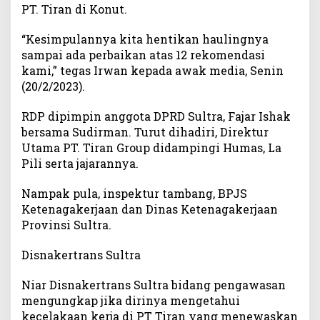
PT. Tiran di Konut.
n
S
“Kesimpulannya kita hentikan haulingnya
e
sampai ada perbaikan atas 12 rekomendasi
m
kami,” tegas Irwan kepada awak media, Senin
e
(20/2/2023).
n
t
a
RDP dipimpin anggota DPRD Sultra, Fajar Ishak
r
bersama Sudirman. Turut dihadiri, Direktur
a
Utama PT. Tiran Group didampingi Humas, La
Pili serta jajarannya.
Nampak pula, inspektur tambang, BPJS
Ketenagakerjaan dan Dinas Ketenagakerjaan
Provinsi Sultra.
Disnakertrans Sultra
Niar Disnakertrans Sultra bidang pengawasan
mengungkap jika dirinya mengetahui
kecelakaan kerja di PT Tiran yang menewaskan