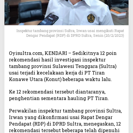
H
a
u
l
i
Inspektur tambang provinsi Sultra, Irwan usai mengikuti Rapat
n
Dengar Pendapat (RDP) di DPRD Sultra, Senin (20/2/2023)
g
P
T
Oyisultra.com, KENDARI – Sedikitnya 12 poin
T
rekomendasi hasil investigasi inspektur
i
tambang provinsi Sulawesi Tenggara (Sultra)
r
usai terjadi kecelakaan kerja di PT Tiran
a
Konawe Utara (Konut) beberapa waktu lalu.
n
D
Ke 12 rekomendasi tersebut diantaranya,
i
h
penghentian sementara hauling PT Tiran.
e
n
Perwakilan inspektur tambang provinsi Sultra,
t
Irwan yang dikonfirmasi usai Rapat Dengar
i
Pendapat (RDP) di DPRD Sultra, menegaskan, 12
k
rekomendasi tersebut beberapa telah dipenuhi
a