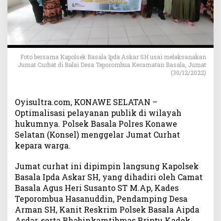
n
a
n
P
u
b
Foto bersama Kapolsek Basala Ipda Askar SH usai melaksanakan
l
Jumat Curhat di Balai Desa Teporombua Kecamatan Basala, Jumat
i
(30/12/2022)
k
,
Oyisultra.com, KONAWE SELATAN –
P
o
Optimalisasi pelayanan publik di wilayah
l
hukumnya. Polsek Basala Polres Konawe
s
Selatan (Konsel) menggelar Jumat Curhat
e
kepara warga.
k
B
Jumat curhat ini dipimpin langsung Kapolsek
a
Basala Ipda Askar SH, yang dihadiri oleh Camat
s
Basala Agus Heri Susanto ST M.Ap, Kades
a
Teporombua Hasanuddin, Pendamping Desa
l
Arman SH, Kanit Reskrim Polsek Basala Aipda
a
Asdar, serta Bhabinkamtibmas Briptu Kadek
G