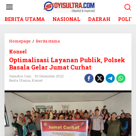
L
e
w
BERITA UTAMA
NASIONAL
DAERAH
POLIT
a
t
i
k
Homepage
/
Berita utama
O
e
p
k
Konsel
t
o
Optimalisasi Layanan Publik, Polsek
i
n
m
Basala Gelar Jumat Curhat
t
a
e
Oyisultra.com
30 Desember 2022
l
Berita Utama
,
Konsel
n
i
s
a
s
i
L
a
y
a