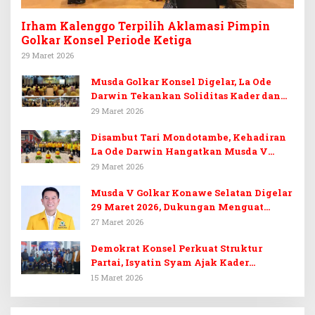
Irham Kalenggo Terpilih Aklamasi Pimpin
Golkar Konsel Periode Ketiga
29 Maret 2026
Musda Golkar Konsel Digelar, La Ode
Darwin Tekankan Soliditas Kader dan
Target 14 Kursi DPRD Konawe Selatan
29 Maret 2026
Disambut Tari Mondotambe, Kehadiran
La Ode Darwin Hangatkan Musda V
Golkar Konsel
29 Maret 2026
Musda V Golkar Konawe Selatan Digelar
29 Maret 2026, Dukungan Menguat
untuk Irham Kalenggo
27 Maret 2026
Demokrat Konsel Perkuat Struktur
Partai, Isyatin Syam Ajak Kader
Kembalikan Kejayaan
15 Maret 2026