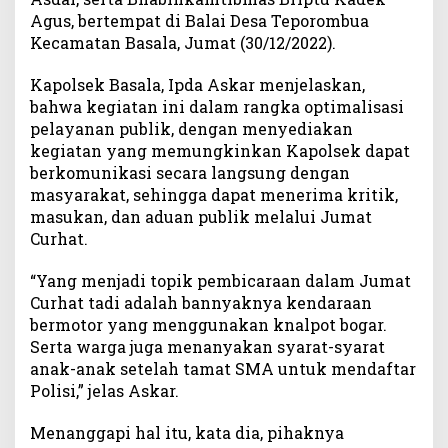
e
Agus, bertempat di Balai Desa Teporombua
l
Kecamatan Basala, Jumat (30/12/2022).
a
r
Kapolsek Basala, Ipda Askar menjelaskan,
J
bahwa kegiatan ini dalam rangka optimalisasi
u
pelayanan publik, dengan menyediakan
m
kegiatan yang memungkinkan Kapolsek dapat
a
berkomunikasi secara langsung dengan
t
masyarakat, sehingga dapat menerima kritik,
C
masukan, dan aduan publik melalui Jumat
u
Curhat.
r
h
a
“Yang menjadi topik pembicaraan dalam Jumat
t
Curhat tadi adalah bannyaknya kendaraan
bermotor yang menggunakan knalpot bogar.
Serta warga juga menanyakan syarat-syarat
anak-anak setelah tamat SMA untuk mendaftar
Polisi,” jelas Askar.
Menanggapi hal itu, kata dia, pihaknya