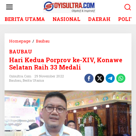
L
e
w
BERITA UTAMA
NASIONAL
DAERAH
POLIT
a
t
i
k
Homepage
/
Baubau
H
e
a
k
BAUBAU
r
o
Hari Kedua Porprov ke-XIV, Konawe
i
n
K
Selatan Raih 33 Medali
t
e
e
Oyisultra.com
29 November 2022
d
Baubau
,
Berita Utama
n
u
a
P
o
r
p
r
o
v