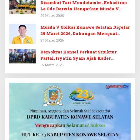
Disambut Tari Mondotambe, Kehadiran
La Ode Darwin Hangatkan Musda V
Golkar Konsel
29 Maret 2026
Musda V Golkar Konawe Selatan Digelar
29 Maret 2026, Dukungan Menguat
untuk Irham Kalenggo
27 Maret 2026
Demokrat Konsel Perkuat Struktur
Partai, Isyatin Syam Ajak Kader
Kembalikan Kejayaan
15 Maret 2026