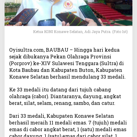
k
e
-
X
I
Ketua KONI Konawe Selatan, Adi Jaya Putra. (Foto Ist)
V
,
K
Oyisultra.com, BAUBAU – Hingga hari kedua
o
sejak dibukanya Pekan Olahraga Provinsi
n
(Porprov) ke-XIV Sulawesi Tenggara (Sultra) di
a
Kota Baubau dan Kabupaten Buton, Kabupaten
w
e
Konawe Selatan berhasil mendulang 33 medali.
S
e
Ke 33 medali itu datang dari tujuh cabang
l
olahraga (cabor). Diantaranya, dayung, angkat
a
berat, silat, selam, renang, sambo, dan catur.
t
a
Dari 33 medali, Kabupaten Konawe Selatan
n
berhasil meraih 11 medali emas. 7 (tujuh) medali
R
emas di cabor angkat berat, 1 (satu) medali emas
a
cabor dayung, 1 (satu) emas dari cabor silat, 1
i