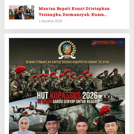
Prematur
Mantan Bupati Konut Ditetapkan
Tersangka, Darmansyah: Kuasa
Hukumnya Diduga Kebingungan
1 Agustus 2026