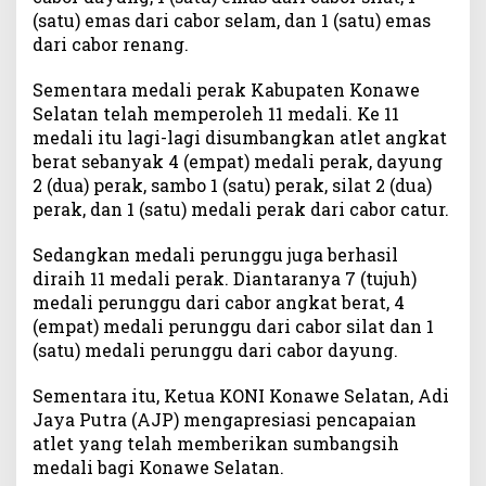
(satu) emas dari cabor selam, dan 1 (satu) emas
h
dari cabor renang.
3
3
M
Sementara medali perak Kabupaten Konawe
e
Selatan telah memperoleh 11 medali. Ke 11
d
medali itu lagi-lagi disumbangkan atlet angkat
a
berat sebanyak 4 (empat) medali perak, dayung
l
2 (dua) perak, sambo 1 (satu) perak, silat 2 (dua)
i
perak, dan 1 (satu) medali perak dari cabor catur.
Sedangkan medali perunggu juga berhasil
diraih 11 medali perak. Diantaranya 7 (tujuh)
medali perunggu dari cabor angkat berat, 4
(empat) medali perunggu dari cabor silat dan 1
(satu) medali perunggu dari cabor dayung.
Sementara itu, Ketua KONI Konawe Selatan, Adi
Jaya Putra (AJP) mengapresiasi pencapaian
atlet yang telah memberikan sumbangsih
medali bagi Konawe Selatan.