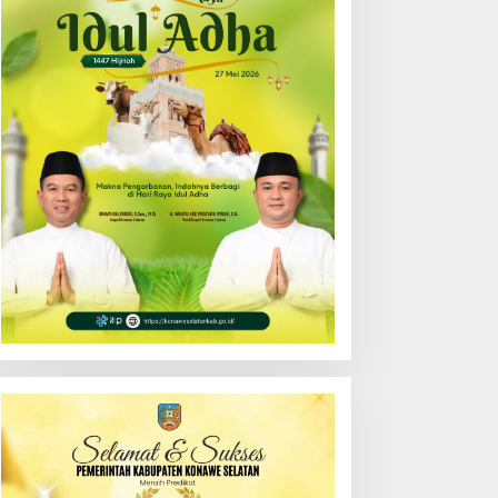
enerangan Hukum
Tunjuk Narlian Jadi Plh
rogram “Jaga Desa”
Sekda Konsel Gantikan
ersama Pemkab Konsel
Ichsan Porosi