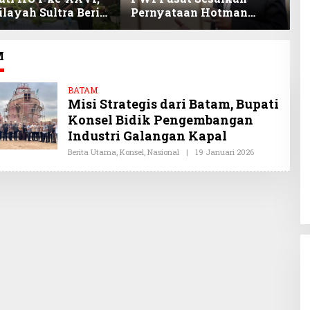
layah Sultra Beri
Pernyataan Hotman
P
nan Anak Pegawai
Paris, Minta Hormati
P
stasi
Martabat Wartawan dan
B
Kemerdekaan Pers
M
BATAM
Misi Strategis dari Batam, Bupati
Konsel Bidik Pengembangan
Industri Galangan Kapal
Berita Utama
,
Konsel
,
Nasional
|
19 Januari 2026
O
L
E
H
O
Y
I
S
U
L
T
R
A
.
C
O
M