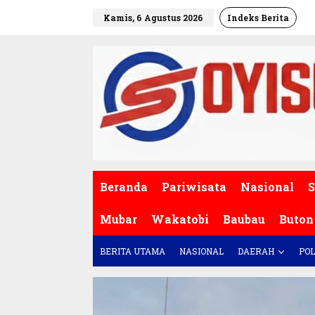
L
Kamis, 6 Agustus 2026
Indeks Berita
e
w
a
t
i
k
e
k
o
n
t
e
Beranda
Pariwisata
Nasional
S
n
Mubar
Wakatobi
Baubau
Buton
BERITA UTAMA
NASIONAL
DAERAH
POL