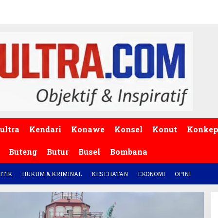
ultra
Kendari
Konawe
Konsel
Konut
Konke
Buteng
Butur
Busel
Bombana
ITIK
HUKUM & KRIMINAL
KESEHATAN
EKONOMI
OPINI