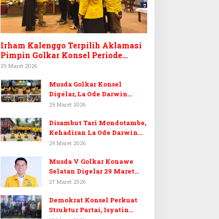
Irham Kalenggo Terpilih Aklamasi
Pimpin Golkar Konsel Periode
Ketiga
29 Maret 2026
Musda Golkar Konsel
Digelar, La Ode Darwin
Tekankan Soliditas Kader
29 Maret 2026
dan Target 14 Kursi DPRD
Disambut Tari Mondotambe,
Konawe Selatan
Kehadiran La Ode Darwin
Hangatkan Musda V Golkar
29 Maret 2026
Konsel
Musda V Golkar Konawe
Selatan Digelar 29 Maret
2026, Dukungan Menguat
27 Maret 2026
untuk Irham Kalenggo
Demokrat Konsel Perkuat
Struktur Partai, Isyatin