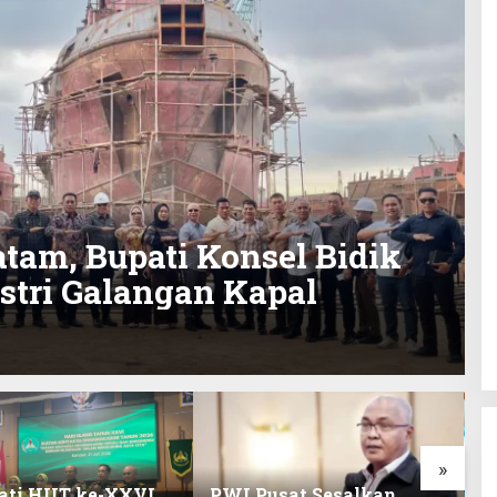
Batam, Bupati Konsel Bidik
tri Galangan Kapal
»
ati HUT ke-XXVI,
PWI Pusat Sesalkan
K