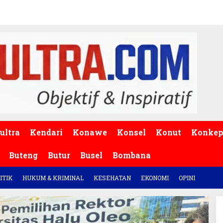
ultra
Kendari
Konawe
Konsel
Konut
Konke
Buteng
Butur
Busel
Bombana
ITIK
HUKUM & KRIMINAL
KESEHATAN
EKONOMI
OPINI