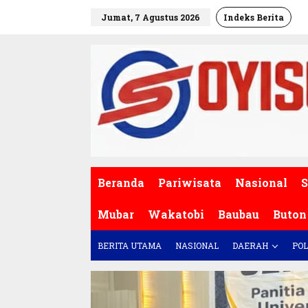
L
Jumat, 7 Agustus 2026
Indeks Berita
e
w
a
t
i
k
e
k
o
n
t
e
Beranda
Pariwisata
Nasional
S
n
Mubar
Wakatobi
Baubau
Buton
BERITA UTAMA
NASIONAL
DAERAH
POL