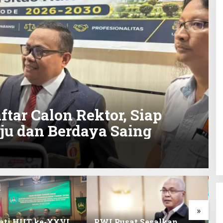
ftar Calon Rektor, Siap
ju dan Berdaya Saing
»
ati HUT ke-XXVI,
PWI Pusat Sesalkan
K