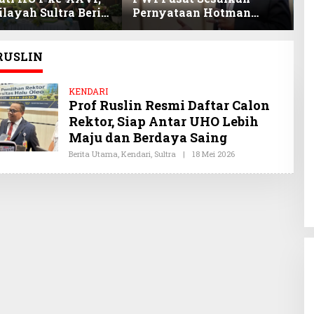
layah Sultra Beri
Pernyataan Hotman
P
nan Anak Pegawai
Paris, Minta Hormati
P
stasi
Martabat Wartawan dan
B
Kemerdekaan Pers
RUSLIN
KENDARI
Prof Ruslin Resmi Daftar Calon
Rektor, Siap Antar UHO Lebih
Maju dan Berdaya Saing
Berita Utama
,
Kendari
,
Sultra
|
18 Mei 2026
O
L
E
H
O
Y
I
S
U
L
T
R
A
.
C
O
M