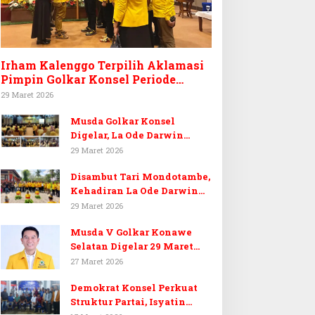
Irham Kalenggo Terpilih Aklamasi
Pimpin Golkar Konsel Periode
Ketiga
29 Maret 2026
Musda Golkar Konsel
Digelar, La Ode Darwin
Tekankan Soliditas Kader
29 Maret 2026
dan Target 14 Kursi DPRD
Disambut Tari Mondotambe,
Konawe Selatan
Kehadiran La Ode Darwin
Hangatkan Musda V Golkar
29 Maret 2026
Konsel
Musda V Golkar Konawe
Selatan Digelar 29 Maret
2026, Dukungan Menguat
27 Maret 2026
untuk Irham Kalenggo
Demokrat Konsel Perkuat
Struktur Partai, Isyatin