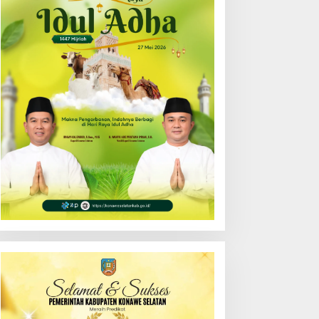
enerangan Hukum
Tunjuk Narlian Jadi Plh
rogram “Jaga Desa”
Sekda Konsel Gantikan
ersama Pemkab Konsel
Ichsan Porosi