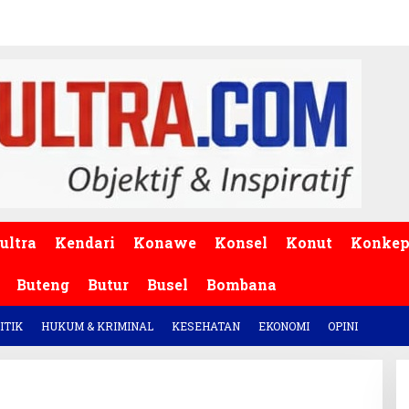
ultra
Kendari
Konawe
Konsel
Konut
Konke
Buteng
Butur
Busel
Bombana
ITIK
HUKUM & KRIMINAL
KESEHATAN
EKONOMI
OPINI