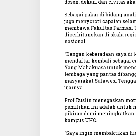
dosen, dekan, dan civitas ak
b
i
Sebagai pakar di bidang anali
h
juga menyoroti capaian sela
M
membawa Fakultas Farmasi 
a
diperhitungkan di skala reg
j
nasional.
u
d
a
“Dengan keberadaan saya di k
n
mendaftar kembali sebagai cal
B
Yang Mahakuasa untuk menga
e
lembaga yang pantas dibangg
r
masyarakat Sulawesi Tengga
d
ujarnya.
a
y
Prof Ruslin menegaskan mot
a
pemilihan ini adalah untuk 
S
pikiran demi meningkatkan l
a
kampus UHO.
i
n
g
“Saya ingin membaktikan hidu