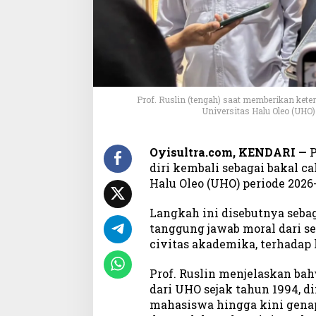
o
n
R
e
k
t
o
Prof. Ruslin (tengah) saat memberikan kete
r
Universitas Halu Oleo (UHO) 
,
S
i
Oyisultra.com, KENDARI —
P
a
diri kembali sebagai bakal ca
p
Halu Oleo (UHO) periode 2026-
A
n
Langkah ini disebutnya seba
t
tanggung jawab moral dari se
a
r
civitas akademika, terhadap
U
H
Prof. Ruslin menjelaskan bah
O
dari UHO sejak tahun 1994, di
L
mahasiswa hingga kini gena
e