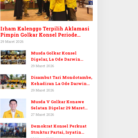
Irham Kalenggo Terpilih Aklamasi
Pimpin Golkar Konsel Periode
Ketiga
29 Maret 2026
Musda Golkar Konsel
Digelar, La Ode Darwin
Tekankan Soliditas Kader
29 Maret 2026
dan Target 14 Kursi DPRD
Disambut Tari Mondotambe,
Konawe Selatan
Kehadiran La Ode Darwin
Hangatkan Musda V Golkar
29 Maret 2026
Konsel
Musda V Golkar Konawe
Selatan Digelar 29 Maret
2026, Dukungan Menguat
27 Maret 2026
untuk Irham Kalenggo
Demokrat Konsel Perkuat
Struktur Partai, Isyatin