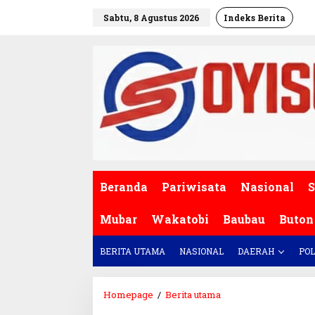
L
Sabtu, 8 Agustus 2026
Indeks Berita
e
w
a
t
i
k
e
k
o
n
t
e
Beranda
Pariwisata
Nasional
S
n
Mubar
Wakatobi
Baubau
Buton
BERITA UTAMA
NASIONAL
DAERAH
POL
Homepage
/
Berita utama
P
r