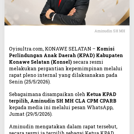
n
P
i
m
p
Aminudin SH MH
i
n
K
Oyisultra.com, KONAWE SELATAN –
Komisi
P
Perlindungan Anak Daerah (KPAD) Kabupaten
A
Konawe Selatan (Konsel)
secara resmi
D
K
melakukan pergantian kepemimpinan melalui
o
rapat pleno internal yang dilaksanakan pada
n
Senin (25/5/2026).
a
w
Sebagaimana disampaikan oleh
Ketua KPAD
e
terpilih, Aminudin SH MH CLA CPM CPARB
S
kepada media ini melalui pesan WhatsApp,
e
Jumat (29/5/2026).
l
a
Aminudin mengatakan dalam rapat tersebut,
t
secara resmi ia terpilih sebagai Ketua KPAD
a