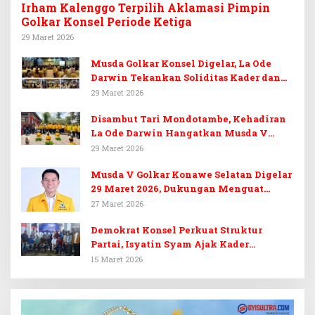
Irham Kalenggo Terpilih Aklamasi Pimpin
Golkar Konsel Periode Ketiga
29 Maret 2026
Musda Golkar Konsel Digelar, La Ode
Darwin Tekankan Soliditas Kader dan
Target 14 Kursi DPRD Konawe Selatan
29 Maret 2026
Disambut Tari Mondotambe, Kehadiran
La Ode Darwin Hangatkan Musda V
Golkar Konsel
29 Maret 2026
Musda V Golkar Konawe Selatan Digelar
29 Maret 2026, Dukungan Menguat
untuk Irham Kalenggo
27 Maret 2026
Demokrat Konsel Perkuat Struktur
Partai, Isyatin Syam Ajak Kader
Kembalikan Kejayaan
15 Maret 2026