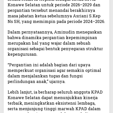
Konawe Selatan untuk periode 2026–2029 dan
n
P
pergantian tersebut menandai berakhirnya
e
masa jabatan ketua sebelumnya Asriani S.Kep
r
Ns SH, yang memimpin pada periode 2024–2026.
i
o
Dalam pernyataannya, Aminudin menegaskan
d
bahwa dinamika pergantian kepemimpinan
e
merupakan hal yang wajar dalam sebuah
2
organisasi sebagai bentuk penyegaran struktur
0
kepengurusan.
2
6
“Pergantian ini adalah bagian dari upaya
–
memperkuat organisasi agar semakin optimal
2
0
dalam menjalankan tugas dan fungsi
2
perlindungan anak,” ujarnya.
9
Lebih lanjut, ia berharap seluruh anggota KPAD
Konawe Selatan dapat menunjukkan kinerja
terbaik, meningkatkan eksistensi lembaga,
serta menjunjung tinggi marwah KPAD dalam