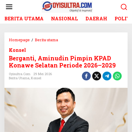
L
e
w
BERITA UTAMA
NASIONAL
DAERAH
POLIT
a
t
i
k
Homepage
/
Berita utama
B
e
e
k
Konsel
r
o
Berganti, Aminudin Pimpin KPAD
g
n
a
Konawe Selatan Periode 2026–2029
t
n
e
Oyisultra.com
29 Mei 2026
t
Berita Utama
,
Konsel
n
i
,
A
m
i
n
u
d
i