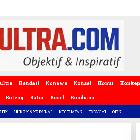
ultra
Kendari
Konawe
Konsel
Konut
Konke
Buteng
Butur
Busel
Bombana
ITIK
HUKUM & KRIMINAL
KESEHATAN
EKONOMI
OPINI