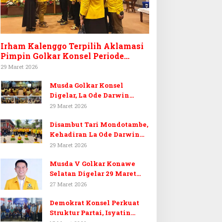
Irham Kalenggo Terpilih Aklamasi
Pimpin Golkar Konsel Periode
Ketiga
29 Maret 2026
Musda Golkar Konsel
Digelar, La Ode Darwin
Tekankan Soliditas Kader
29 Maret 2026
dan Target 14 Kursi DPRD
Disambut Tari Mondotambe,
Konawe Selatan
Kehadiran La Ode Darwin
Hangatkan Musda V Golkar
29 Maret 2026
Konsel
Musda V Golkar Konawe
Selatan Digelar 29 Maret
2026, Dukungan Menguat
27 Maret 2026
untuk Irham Kalenggo
Demokrat Konsel Perkuat
Struktur Partai, Isyatin