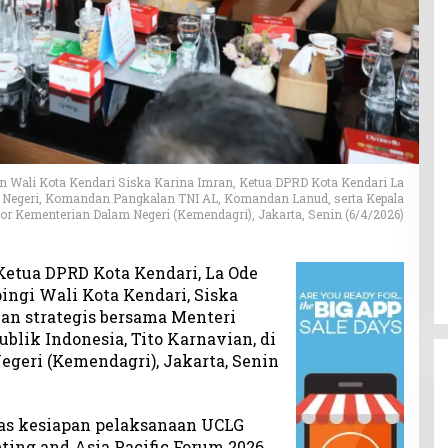
 Wali Kota Kendari Siska Karina Imran, Ketua DPRD Kota Kendari La
 Negeri, Komandan Pangkalan TNI AL, Komandan Lanud, serta Kepala
tor Kementerian Dalam Negeri (Kemendagri), Jakarta, Senin (6/4/2026)
etua DPRD Kota Kendari, La Ode
gi Wali Kota Kendari, Siska
an strategis bersama Menteri
blik Indonesia, Tito Karnavian, di
geri (Kemendagri), Jakarta, Senin
s kesiapan pelaksanaan UCLG
ing and Asia Pacific Forum 2026