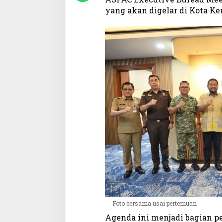
a
yang akan digelar di Kota Ke
p
o
r
k
a
n
K
e
s
i
a
p
a
n
U
C
L
G
A
Foto bersama usai pertemuan
S
P
Agenda ini menjadi bagian pe