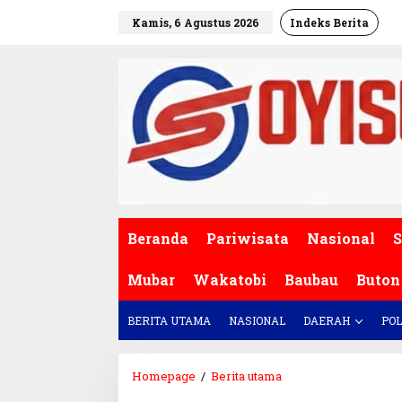
L
Kamis, 6 Agustus 2026
Indeks Berita
e
w
a
t
i
k
e
k
o
n
t
e
Beranda
Pariwisata
Nasional
S
n
Mubar
Wakatobi
Baubau
Buton
BERITA UTAMA
NASIONAL
DAERAH
POL
Homepage
/
Berita utama
K
e