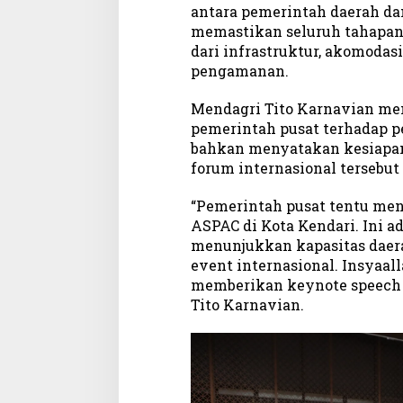
A
antara pemerintah daerah da
C
memastikan seluruh tahapan 
2
dari infrastruktur, akomoda
0
pengamanan.
2
6
Mendagri Tito Karnavian m
pemerintah pusat terhadap pe
bahkan menyatakan kesiapan
forum internasional tersebut
“Pemerintah pusat tentu me
ASPAC di Kota Kendari. Ini 
menunjukkan kapasitas dae
event internasional. Insyaal
memberikan keynote speech p
Tito Karnavian.