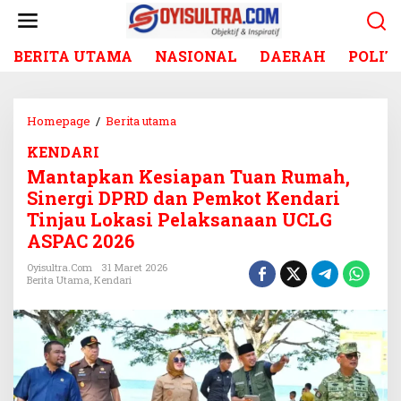
L
e
w
BERITA UTAMA
NASIONAL
DAERAH
POLIT
a
t
i
k
Homepage
/
Berita utama
M
e
a
k
KENDARI
n
o
Mantapkan Kesiapan Tuan Rumah,
t
n
a
Sinergi DPRD dan Pemkot Kendari
t
p
Tinjau Lokasi Pelaksanaan UCLG
e
k
ASPAC 2026
n
a
n
Oyisultra.com
31 Maret 2026
Berita Utama
,
Kendari
K
e
s
i
a
p
a