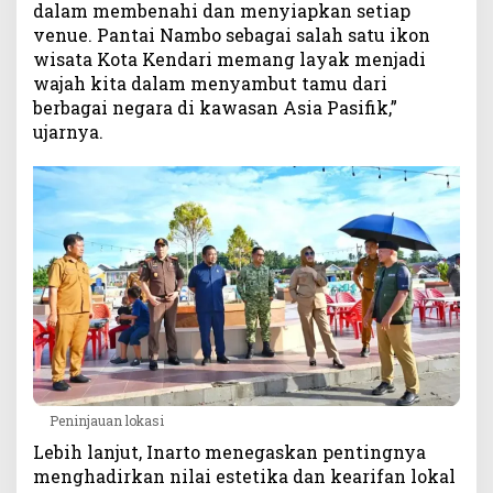
P
dalam membenahi dan menyiapkan setiap
A
venue. Pantai Nambo sebagai salah satu ikon
C
wisata Kota Kendari memang layak menjadi
2
wajah kita dalam menyambut tamu dari
0
berbagai negara di kawasan Asia Pasifik,”
2
ujarnya.
6
Peninjauan lokasi
Lebih lanjut, Inarto menegaskan pentingnya
menghadirkan nilai estetika dan kearifan lokal