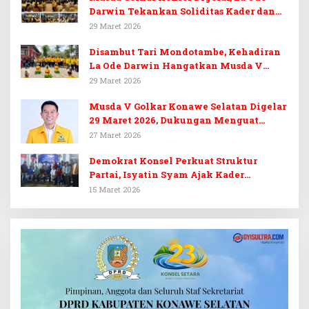
Darwin Tekankan Soliditas Kader dan
Target 14 Kursi DPRD Konawe Selatan
29 Maret 2026
Disambut Tari Mondotambe, Kehadiran
La Ode Darwin Hangatkan Musda V
Golkar Konsel
29 Maret 2026
Musda V Golkar Konawe Selatan Digelar
29 Maret 2026, Dukungan Menguat
untuk Irham Kalenggo
27 Maret 2026
Demokrat Konsel Perkuat Struktur
Partai, Isyatin Syam Ajak Kader
Kembalikan Kejayaan
15 Maret 2026