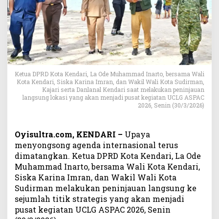
n
T
u
a
n
R
u
m
Ketua DPRD Kota Kendari, La Ode Muhammad Inarto, bersama Wali
a
Kota Kendari, Siska Karina Imran, dan Wakil Wali Kota Sudirman,
Kajari serta Danlanal Kendari saat melakukan peninjauan
h
langsung lokasi yang akan menjadi pusat kegiatan UCLG ASPAC
,
2026, Senin (30/3/2026)
S
i
n
Oyisultra.com, KENDARI –
Upaya
e
menyongsong agenda internasional terus
r
dimatangkan. Ketua DPRD Kota Kendari, La Ode
g
Muhammad Inarto, bersama Wali Kota Kendari,
i
Siska Karina Imran, dan Wakil Wali Kota
D
Sudirman melakukan peninjauan langsung ke
P
sejumlah titik strategis yang akan menjadi
R
D
pusat kegiatan UCLG ASPAC 2026, Senin
d