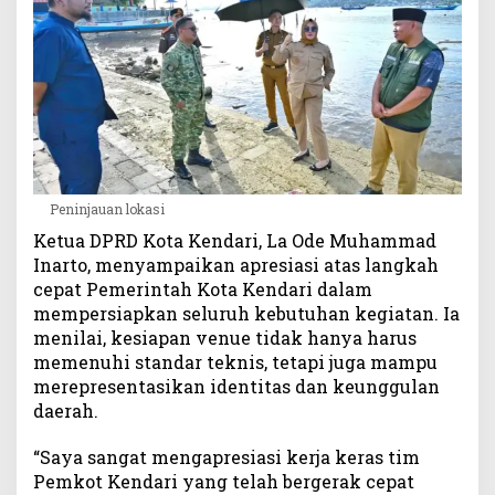
o
k
a
s
i
P
e
l
a
Peninjauan lokasi
k
s
Ketua DPRD Kota Kendari, La Ode Muhammad
a
Inarto, menyampaikan apresiasi atas langkah
n
cepat Pemerintah Kota Kendari dalam
a
mempersiapkan seluruh kebutuhan kegiatan. Ia
a
menilai, kesiapan venue tidak hanya harus
n
memenuhi standar teknis, tetapi juga mampu
U
merepresentasikan identitas dan keunggulan
C
daerah.
L
G
A
“Saya sangat mengapresiasi kerja keras tim
S
Pemkot Kendari yang telah bergerak cepat