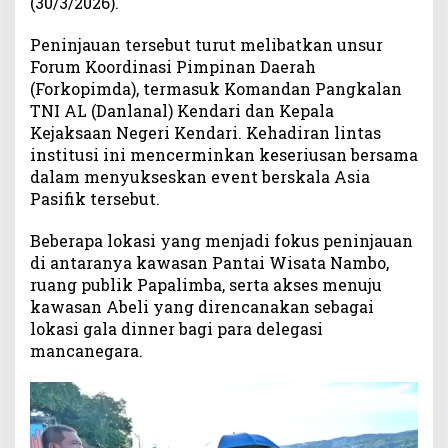
(30/3/2026).
a
n
Peninjauan tersebut turut melibatkan unsur
P
Forum Koordinasi Pimpinan Daerah
e
(Forkopimda), termasuk Komandan Pangkalan
m
TNI AL (Danlanal) Kendari dan Kepala
k
Kejaksaan Negeri Kendari. Kehadiran lintas
o
institusi ini mencerminkan keseriusan bersama
t
dalam menyukseskan event berskala Asia
K
Pasifik tersebut.
e
n
d
Beberapa lokasi yang menjadi fokus peninjauan
a
di antaranya kawasan Pantai Wisata Nambo,
r
ruang publik Papalimba, serta akses menuju
i
kawasan Abeli yang direncanakan sebagai
T
lokasi gala dinner bagi para delegasi
i
mancanegara.
n
j
a
u
L