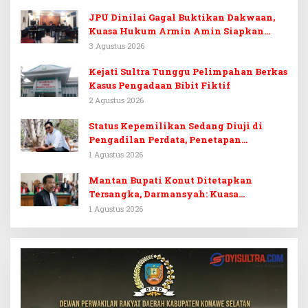
JPU Dinilai Gagal Buktikan Dakwaan,
Kuasa Hukum Armin Amin Siapkan
Pledoi dan Minta Putusan Bebas
3 Agustus 2026
Kejati Sultra Tunggu Pelimpahan Berkas
Kasus Pengadaan Bibit Fiktif
2 Agustus 2026
Status Kepemilikan Sedang Diuji di
Pengadilan Perdata, Penetapan
Tersangka Dr. Ruksamin Dinilai
1 Agustus 2026
Prematur
Mantan Bupati Konut Ditetapkan
Tersangka, Darmansyah: Kuasa
Hukumnya Diduga Kebingungan
1 Agustus 2026