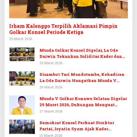
Irham Kalenggo Terpilih Aklamasi Pimpin
Golkar Konsel Periode Ketiga
29 Maret 2026
Musda Golkar Konsel Digelar, La Ode
Darwin Tekankan Soliditas Kader dan
Target 14 Kursi DPRD Konawe Selatan
29 Maret 2026
Disambut Tari Mondotambe, Kehadiran
La Ode Darwin Hangatkan Musda V
Golkar Konsel
29 Maret 2026
Musda V Golkar Konawe Selatan Digelar
29 Maret 2026, Dukungan Menguat
untuk Irham Kalenggo
27 Maret 2026
Demokrat Konsel Perkuat Struktur
Partai, Isyatin Syam Ajak Kader
Kembalikan Kejayaan
15 Maret 2026