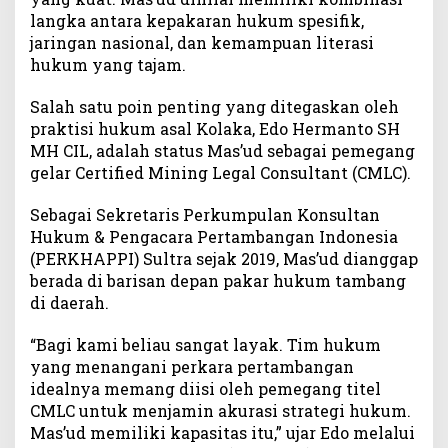
a
langka antara kepakaran hukum spesifik,
s
jaringan nasional, dan kemampuan literasi
’
hukum yang tajam.
u
d
Salah satu poin penting yang ditegaskan oleh
D
praktisi hukum asal Kolaka, Edo Hermanto SH
i
MH CIL, adalah status Mas’ud sebagai pemegang
n
gelar Certified Mining Legal Consultant (CMLC).
i
l
Sebagai Sekretaris Perkumpulan Konsultan
a
Hukum & Pengacara Pertambangan Indonesia
i
(PERKHAPPI) Sultra sejak 2019, Mas’ud dianggap
L
a
berada di barisan depan pakar hukum tambang
y
di daerah.
a
k
“Bagi kami beliau sangat layak. Tim hukum
P
yang menangani perkara pertambangan
e
idealnya memang diisi oleh pemegang titel
r
CMLC untuk menjamin akurasi strategi hukum.
k
Mas’ud memiliki kapasitas itu,” ujar Edo melalui
u