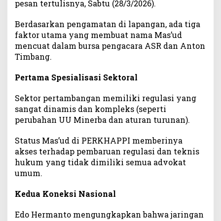
pesan tertulisnya, Sabtu (28/3/2026).
a
t
Berdasarkan pengamatan di lapangan, ada tiga
T
faktor utama yang membuat nama Mas’ud
i
m
mencuat dalam bursa pengacara ASR dan Anton
H
Timbang.
u
k
Pertama Spesialisasi Sektoral
u
m
Sektor pertambangan memiliki regulasi yang
A
sangat dinamis dan kompleks (seperti
S
perubahan UU Minerba dan aturan turunan).
R
-
Status Mas’ud di PERKHAPPI memberinya
A
akses terhadap pembaruan regulasi dan teknis
T
hukum yang tidak dimiliki semua advokat
umum.
Kedua Koneksi Nasional
Edo Hermanto mengungkapkan bahwa jaringan