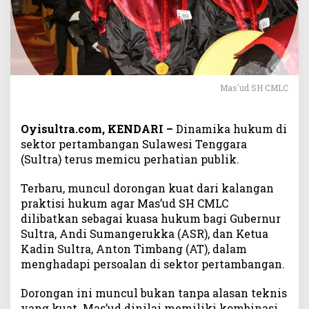
n
g
a
n
N
a
s
Mas'ud SH CMLC
i
o
Oyisultra.com, KENDARI –
Dinamika hukum di
n
a
sektor pertambangan Sulawesi Tenggara
l
(Sultra) terus memicu perhatian publik.
J
a
Terbaru, muncul dorongan kuat dari kalangan
d
praktisi hukum agar Mas’ud SH CMLC
i
dilibatkan sebagai kuasa hukum bagi Gubernur
M
Sultra, Andi Sumangerukka (ASR), dan Ketua
o
Kadin Sultra, Anton Timbang (AT), dalam
d
menghadapi persoalan di sektor pertambangan.
a
l
Dorongan ini muncul bukan tanpa alasan teknis
,
yang kuat. Mas’ud dinilai memiliki kombinasi
M