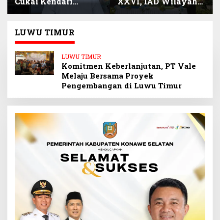
Cukai Kendari
XXVI, IAD Wilayah
Selamatkan
Sultra Beri Santunan
Keuangan Negara
Anak Pegawai
Miliaran Rupiah
Berprestasi
LUWU TIMUR
Melalui Penindakan
Barang Kena Cukai
LUWU TIMUR
Ilegal
Komitmen Keberlanjutan, PT Vale
Melaju Bersama Proyek
Pengembangan di Luwu Timur