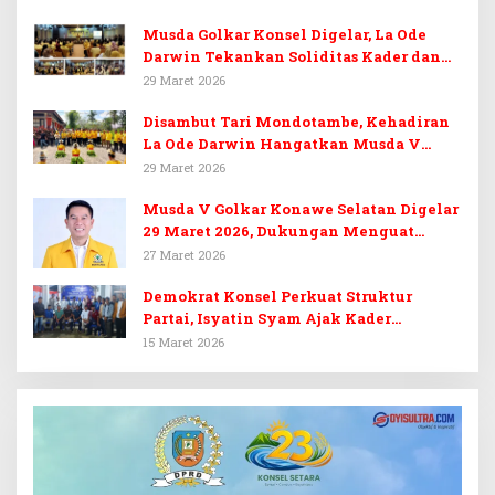
Musda Golkar Konsel Digelar, La Ode
Darwin Tekankan Soliditas Kader dan
Target 14 Kursi DPRD Konawe Selatan
29 Maret 2026
Disambut Tari Mondotambe, Kehadiran
La Ode Darwin Hangatkan Musda V
Golkar Konsel
29 Maret 2026
Musda V Golkar Konawe Selatan Digelar
29 Maret 2026, Dukungan Menguat
untuk Irham Kalenggo
27 Maret 2026
Demokrat Konsel Perkuat Struktur
Partai, Isyatin Syam Ajak Kader
Kembalikan Kejayaan
15 Maret 2026